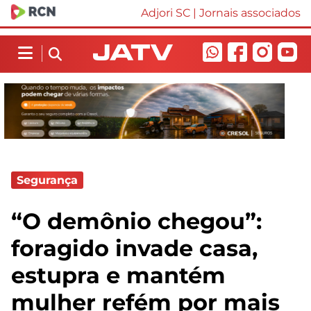
Adjori SC
|
Jornais associados
Segurança
“O demônio chegou”:
foragido invade casa,
estupra e mantém
mulher refém por mais