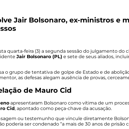
e Jair Bolsonaro, ex-ministros e m
essos
sta quarta-feira (3) a segunda sessão do julgamento d
esidente
Jair Bolsonaro (PL)
e sete de seus aliados, inclu
a o grupo de tentativa de golpe de Estado e de abolição
ntor, as defesas alegam ausência de provas, cerceame
delação de Mauro Cid
ueno
apresentaram Bolsonaro como vítima de um processo
ro Cid
, apontado como peça-chave da acusação.
sagem ou testemunho que vincule diretamente Bolsonaro
 não poderia ser condenado “a mais de 30 anos de prisão