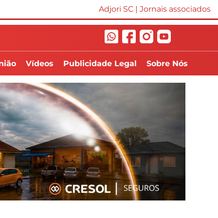
Adjori SC
|
Jornais associados
nião
Vídeos
Publicidade Legal
Sobre Nós