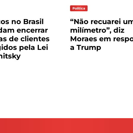
Política
os no Brasil
“Não recuarei u
dam encerrar
milímetro”, diz
as de clientes
Moraes em respo
gidos pela Lei
a Trump
itsky