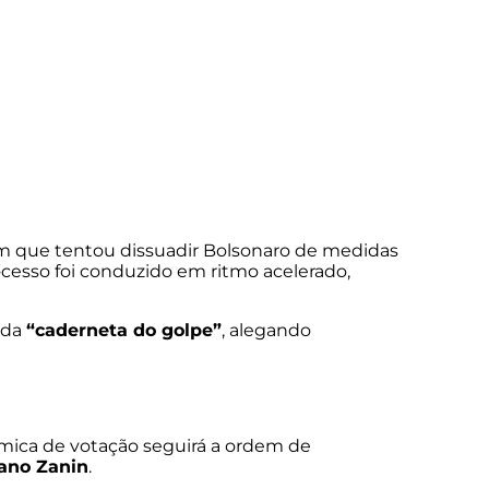
ém que tentou dissuadir Bolsonaro de medidas
rocesso foi conduzido em ritmo acelerado,
ada
“caderneta do golpe”
, alegando
nâmica de votação seguirá a ordem de
iano Zanin
.