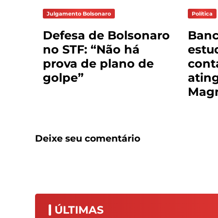
Julgamento Bolsonaro
Política
Defesa de Bolsonaro
Banc
no STF: “Não há
estu
prova de plano de
cont
golpe”
atin
Magn
Deixe seu comentário
ÚLTIMAS