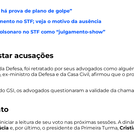
 há prova de plano de golpe”
ento no STF; veja o motivo da ausência
 Bolsonaro no STF como “julgamento-show”
star acusações
 da Defesa, foi retratado por seus advogados como algu
o
, ex-ministro da Defesa e da Casa Civil, afirmou que o p
 do GSI, os advogados questionaram a validade da cham
nto
 iniciar a leitura de seu voto nas próximas sessões. A di
úcia
e, por último, o presidente da Primeira Turma,
Crist