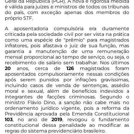
Geral da República (PGR). A nova e rigorosa medida
é válida para juízes e ministros de todos os tribunais
do país, com exceção apenas dos membros do
próprio STF.
A aposentadoria compulsória era duramente
criticada pela sociedade civil por ser vista na prática
como uma espécie de "prêmio" para magistrados
infratores, pois afastava o juiz de sua função, mas
garantia a manutenção de uma remuneração
mensal proporcional ao tempo de serviço, ou seja, o
recebimento de salário sem trabalhar. Nos últimos
20
anos, cerca de
126
magistrados foram
aposentados compulsoriamente nessas condições
após serem punidos por infrações gravíssimas,
incluindo casos de venda de sentenças, assédio
moral e sexual, além de benefícios indevidos a
integrantes de facções criminosas. Segundo o
ministro Flávio Dino, a sanção não cabe mais no
ordenamento jurídico vigente, pois a reforma da
Previdência aprovada pela Emenda Constitucional
103
, no ano de
2019
, revogou o fundamento
constitucional dessa penalidade ao modificar as
regras do sistema previdenciário brasileiro.