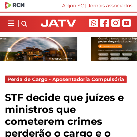
Adjori SC
|
Jornais associados
Perda de Cargo - Aposentadoria Compulsória
STF decide que juízes e
ministros que
cometerem crimes
perderão o cargo e o