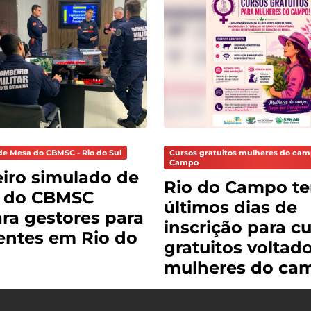
de Mesa do CBMSC - Rio do Sul
Cursos gratuitos mulheres do cam
Campo
iro simulado de
Rio do Campo t
 do CBMSC
últimos dias de
ra gestores para
inscrição para c
entes em Rio do
gratuitos voltad
mulheres do ca