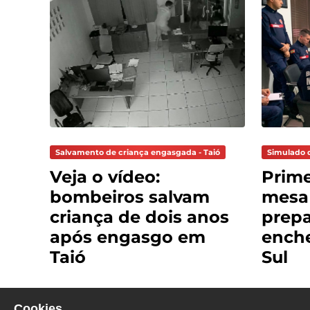
Salvamento de criança engasgada - Taió
Simulado 
Veja o vídeo:
Prime
bombeiros salvam
mesa
criança de dois anos
prepa
após engasgo em
ench
Taió
Sul
Cookies.