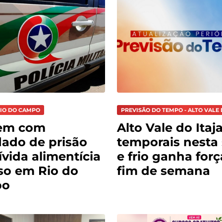
RIO DO CAMPO
PREVISÃO DO TEMPO - ALTO VALE 
em com
Alto Vale do Itaja
ado de prisão
temporais nesta 
ívida alimentícia
e frio ganha for
so em Rio do
fim de semana
po