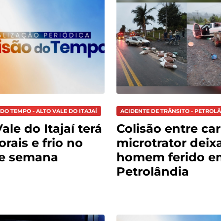
DO TEMPO - ALTO VALE DO ITAJAÍ
ACIDENTE DE TRÂNSITO - PETROL
ale do Itajaí terá
Colisão entre car
rais e frio no
microtrator deix
de semana
homem ferido e
Petrolândia