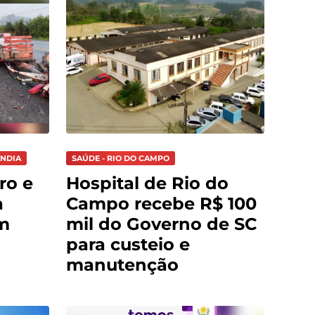
ÂNDIA
SAÚDE - RIO DO CAMPO
ro e
Hospital de Rio do
a
Campo recebe R$ 100
m
mil do Governo de SC
para custeio e
manutenção