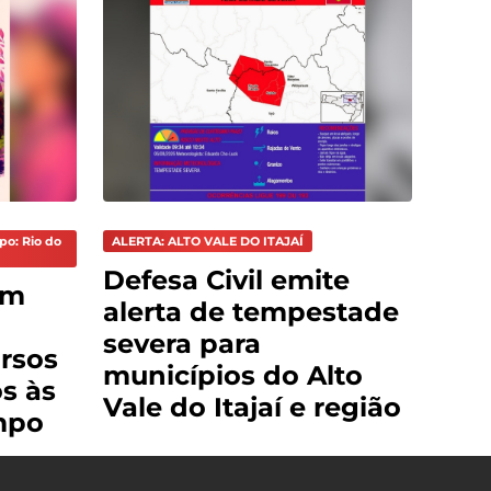
po: Rio do
ALERTA: ALTO VALE DO ITAJAÍ
Defesa Civil emite
em
alerta de tempestade
severa para
ursos
municípios do Alto
os às
Vale do Itajaí e região
mpo