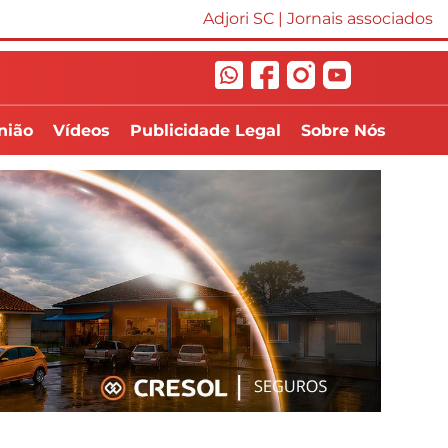
Adjori SC
|
Jornais associados
nião
Vídeos
Publicidade Legal
Sobre Nós