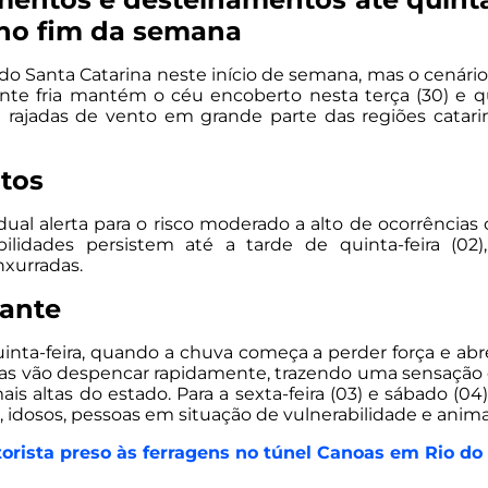
o no fim da semana
do Santa Catarina neste início de semana, mas o cenári
nte fria mantém o céu encoberto nesta terça (30) e qua
e rajadas de vento em grande parte das regiões cata
tos
dual alerta para o risco moderado a alto de ocorrênci
bilidades persistem até a tarde de quinta-feira (02
nxurradas.
lante
quinta-feira, quando a chuva começa a perder força e a
turas vão despencar rapidamente, trazendo uma sensação
is altas do estado. Para a sexta-feira (03) e sábado (
 idosos, pessoas em situação de vulnerabilidade e anima
rista preso às ferragens no túnel Canoas em Rio do 