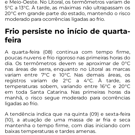
e Meio-Oeste. No Litoral, os termômetros variam de
5°C a 13°C. À tarde, as máximas não ultrapassam os
20°C em grande parte do estado, mantendo o risco
moderado para ocorrências ligadas ao frio.
Frio persiste no início de quarta-
feira
A quarta-feira (08) continua com tempo firme,
poucas nuvens e frio rigoroso nas primeiras horas do
dia. Os termômetros devem se aproximar de 0°C
nas áreas de serra, enquanto no Litoral as marcas
variam entre 7°C e 10°C. Nas demais áreas, os
registros variam de 2°C a 4°C. À tarde, as
temperaturas sobem, variando entre 16°C e 20°C
em toda Santa Catarina. Nas primeiras horas da
manhã, o risco segue moderado para ocorrências
ligadas ao frio.
A tendência indica que na quinta (09) e sexta-feira
(10), a atuação de uma massa de ar fria e seca
mantenha o tempo firme, com dias iniciando com
baixas temperaturas e tardes amenas.