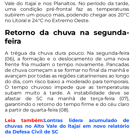
Vale do Itajaí e nos Planaltos. No período da tarde,
uma condição pré-frontal faz as temperaturas
subirem um pouco mais, podendo chegar aos 20°C
no Litoral e 24°C no Extremo Oeste.
Retorno da chuva na segunda-
feira
A trégua da chuva dura pouco. Na segunda-feira
(06), a formação e o deslocamento de uma nova
frente fria mudam o tempo novamente. Pancadas
de chuva começam a se formar no final da manhã e
avançam por todas as regiões catarinenses ao longo
do dia, com risco baixo a moderado para temporais.
O tempo chuvoso impede que as temperaturas
subam muito à tarde. A instabilidade deve se
afastar de SC na manhã de terça-feira (07),
garantindo o retorno do tempo firme e do céu claro
a partir de quarta-feira (08).
Leia também:
Lontras lidera acumulado de
chuvas no Alto Vale do Itajaí em novo relatório
da Defesa Civil de SC