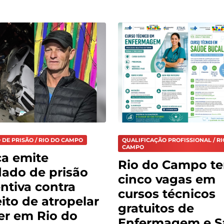
DE PRISÃO / RIO DO CAMPO
QUALIFICAÇÃO PROFISSIONAL / RI
CAMPO
ça emite
Rio do Campo t
ado de prisão
cinco vagas em
ntiva contra
cursos técnicos
ito de atropelar
gratuitos de
er em Rio do
Enfermagem e S