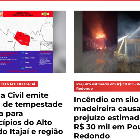
LTO VALE DO ITAJAÍ
Prejuízo estimado em R$ 30 mil - 
Redondo
a Civil emite
Incêndio em silo
a de tempestade
madeireira caus
a para
prejuízo estima
ípios do Alto
R$ 30 mil em Po
do Itajaí e região
Redondo