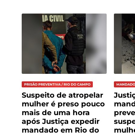
PRISÃO PREVENTIVA / RIO DO CAMPO
MANDADO 
Suspeito de atropelar
Justi
mulher é preso pouco
mand
mais de uma hora
preve
após Justiça expedir
suspe
mandado em Rio do
mulh