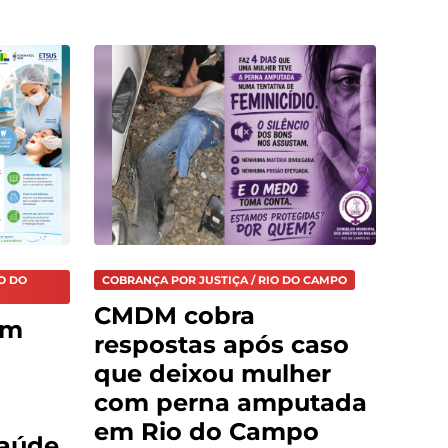
O DO
COBRANÇA POR JUSTIÇA / RIO DO CAMPO
CMDM cobra
em
respostas após caso
que deixou mulher
com perna amputada
em Rio do Campo
aúde