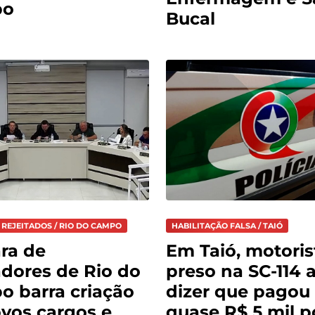
po
Bucal
 REJEITADOS / RIO DO CAMPO
HABILITAÇÃO FALSA / TAIÓ
ra de
Em Taió, motoris
dores de Rio do
preso na SC-114 
 barra criação
dizer que pagou
vos cargos e
quase R$ 5 mil p