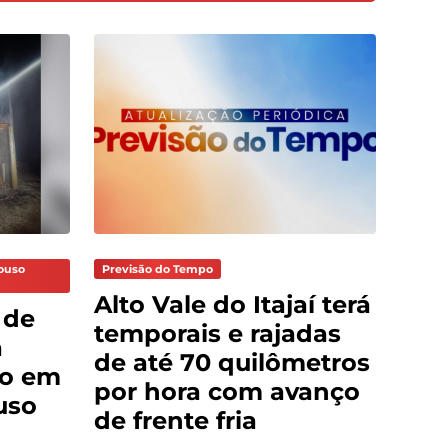
Pouso
Previsão do Tempo
Alto Vale do Itajaí terá
 de
temporais e rajadas
a
de até 70 quilômetros
do em
por hora com avanço
uso
de frente fria