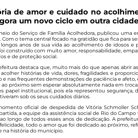
ória de amor e cuidado no acolhim
 agora um novo ciclo em outra cidad
r meio do Serviço de Família Acolhedora, publicou u
. Com o tema central focado na gratidão que fica para
u longos anos de sua vida ao acolhimento de idosos e
ia foi construído com muito amor, responsabilidade, e
s e de proteção social.
eitura destaca que, muito mais do que apenas abrir as 
acolher histórias de vida, dores, fragilidades e propo
to e nas frequentes demonstrações de paciência e afeto,
da ao próximo sem esperar absolutamente nada em troca.
es papel institucional, pois ela representou segurança,
iveram sob os seus cuidados diários.
nto oficial de despedida de Vitória Schmoller Schmi
partida, a equipe da assistência social de Rio do Campo 
ao longo de todos esses anos de dedicação. A prefeit
 felicidade, todo o amor que foi dedicado ao próximo, r
na história do município.