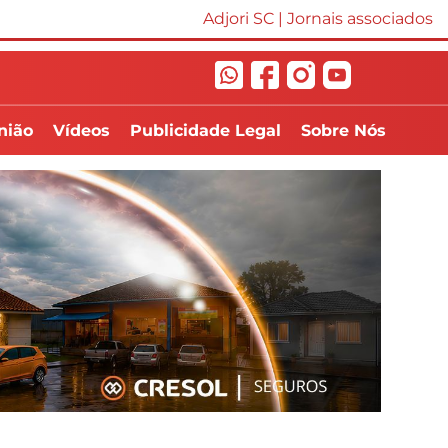
Adjori SC
|
Jornais associados
nião
Vídeos
Publicidade Legal
Sobre Nós