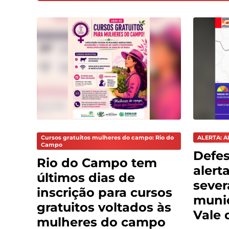
Cursos gratuitos mulheres do campo: Rio do
ALERTA: A
Campo
Defes
Rio do Campo tem
alert
últimos dias de
sever
inscrição para cursos
munic
gratuitos voltados às
Vale 
mulheres do campo