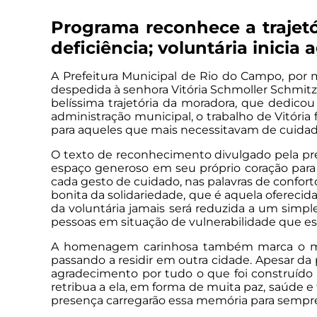
Programa reconhece a trajet
deficiência; voluntária inicia
A Prefeitura Municipal de Rio do Campo, po
despedida à senhora Vitória Schmoller Schmitz
belíssima trajetória da moradora, que dedico
administração municipal, o trabalho de Vitór
para aqueles que mais necessitavam de cuidado
O texto de reconhecimento divulgado pela pref
espaço generoso em seu próprio coração para 
cada gesto de cuidado, nas palavras de confor
bonita da solidariedade, que é aquela ofereci
da voluntária jamais será reduzida a um simpl
pessoas em situação de vulnerabilidade que est
A homenagem carinhosa também marca o mome
passando a residir em outra cidade. Apesar da 
agradecimento por tudo o que foi construído 
retribua a ela, em forma de muita paz, saúde e
presença carregarão essa memória para sempre 