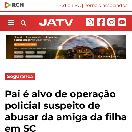
Adjori SC
|
Jornais associados
Segurança
Pai é alvo de operação
policial suspeito de
abusar da amiga da filha
em SC