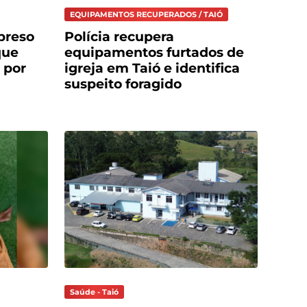
EQUIPAMENTOS RECUPERADOS / TAIÓ
preso
Polícia recupera
que
equipamentos furtados de
 por
igreja em Taió e identifica
suspeito foragido
Saúde - Taió