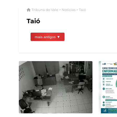
Tribuna do Vale > Notícias > Taió
Taió
mais antigos ▼