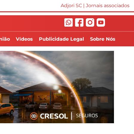
Adjori SC
|
Jornais associados
nião
Vídeos
Publicidade Legal
Sobre Nós