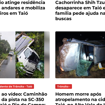
io atinge residência
Cachorrinha Shih Tzu
s andares e mobiliza
desaparece em Taió 
ros em Taió
família pede ajuda n
buscas
dente de Trânsito - Taió
Trânsito -
a ao vídeo: Caminhão
Homem morre após
 da pista na SC-350
atropelamento na ci
Taió e Rio do Campo;
Taió, no Alto Vale do I