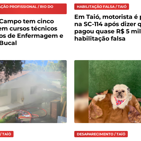
ÇÃO PROFISSIONAL / RIO DO
HABILITAÇÃO FALSA / TAIÓ
Em Taió, motorista é 
 Campo tem cinco
na SC-114 após dizer 
em cursos técnicos
pagou quase R$ 5 mil
tos de Enfermagem e
habilitação falsa
Bucal
/ TAÍÓ
DESAPARECIMENTO / TAÍÓ