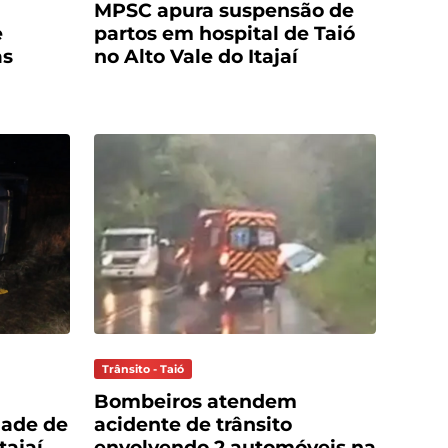
MPSC apura suspensão de
e
partos em hospital de Taió
as
no Alto Vale do Itajaí
Trânsito - Taió
Bombeiros atendem
dade de
acidente de trânsito
tajaí
envolvendo 2 automóveis na