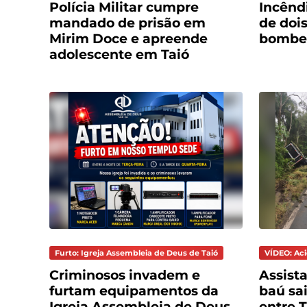
Polícia Militar cumpre
Incênd
mandado de prisão em
de doi
Mirim Doce e apreende
bombei
adolescente em Taió
Furto: Igreja Assembleia de Deus de Taió
VÍDEO: Aci
Criminosos invadem e
Assist
furtam equipamentos da
baú sai
Igreja Assembleia de Deus
entre 