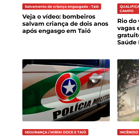
Salvamento de criança engasgada - Taió
QUALIFICA
CAMPO
Veja o vídeo: bombeiros
Rio do
salvam criança de dois anos
vagas 
após engasgo em Taió
gratui
Saúde 
SEGURANÇA / MIRIM DOCE E TAIÓ
INCÊNDIO 