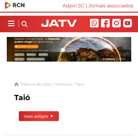
Adjori SC
|
Jornais associados
Tribuna do Vale > Notícias > Taió
Taió
mais antigos ▼