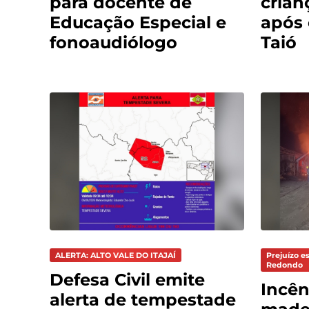
para docente de
crian
Educação Especial e
após
fonoaudiólogo
Taió
ALERTA: ALTO VALE DO ITAJAÍ
Prejuízo e
Redondo
Defesa Civil emite
Incên
alerta de tempestade