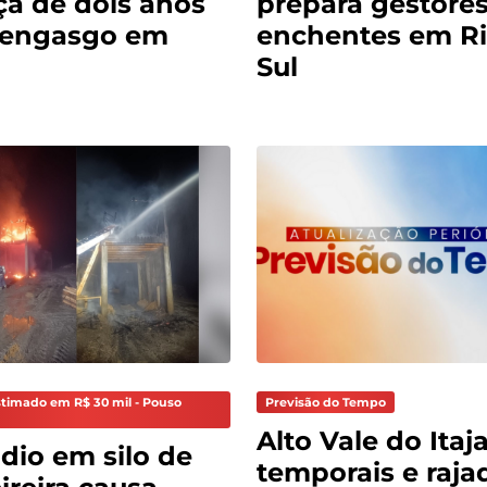
ça de dois anos
prepara gestores
 engasgo em
enchentes em Ri
Sul
stimado em R$ 30 mil - Pouso
Previsão do Tempo
Alto Vale do Itaja
dio em silo de
temporais e raja