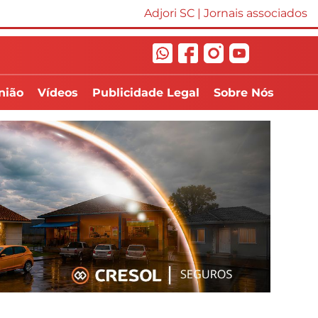
Adjori SC
|
Jornais associados
nião
Vídeos
Publicidade Legal
Sobre Nós