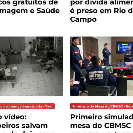
cos gratuitos de
por dívida alimen
rmagem e Saúde
é preso em Rio 
Campo
o de criança engasgada - Taió
Simulado de Mesa do CBMSC - Rio 
o vídeo:
Primeiro simula
eiros salvam
mesa do CBMSC