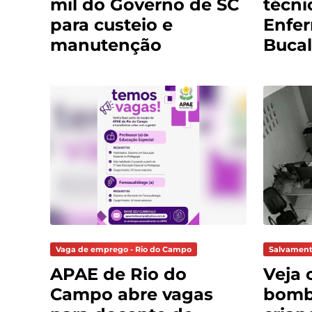
mil do Governo de SC
técni
para custeio e
Enfe
manutenção
Bucal
Vaga de emprego - Rio do Campo
Salvament
APAE de Rio do
Veja 
Campo abre vagas
bomb