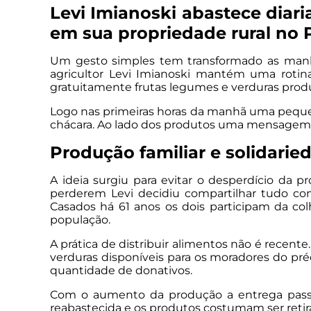
Levi Imianoski abastece diar
em sua propriedade rural no 
Um gesto simples tem transformado as manhã
agricultor Levi Imianoski mantém uma rotin
gratuitamente frutas legumes e verduras prod
Logo nas primeiras horas da manhã uma pequen
chácara. Ao lado dos produtos uma mensagem r
Produção familiar e solidarie
A ideia surgiu para evitar o desperdício da 
perderem Levi decidiu compartilhar tudo com
Casados há 61 anos os dois participam da c
população.
A prática de distribuir alimentos não é recent
verduras disponíveis para os moradores do préd
quantidade de donativos.
Com o aumento da produção a entrega passou 
reabastecida e os produtos costumam ser reti