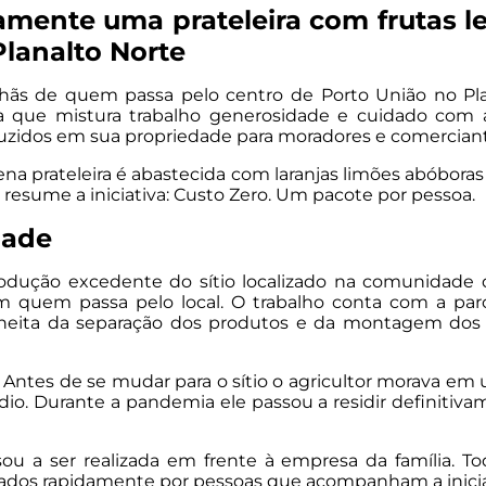
iamente uma prateleira com frutas 
Planalto Norte
s de quem passa pelo centro de Porto União no Plan
a que mistura trabalho generosidade e cuidado com a 
uzidos em sua propriedade para moradores e comerciant
a prateleira é abastecida com laranjas limões abóboras
esume a iniciativa: Custo Zero. Um pacote por pessoa.
dade
produção excedente do sítio localizado na comunidade
 quem passa pelo local. O trabalho conta com a parc
olheita da separação dos produtos e da montagem dos 
e. Antes de se mudar para o sítio o agricultor morava e
io. Durante a pandemia ele passou a residir definitiva
a ser realizada em frente à empresa da família. Todo
rados rapidamente por pessoas que acompanham a inicia