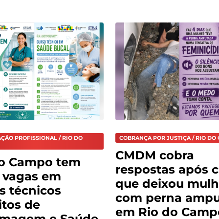
ÇÃO PROFISSIONAL / RIO DO
COBRANÇA POR JUSTIÇA / RIO DO
CMDM cobra
do Campo tem
respostas após 
 vagas em
que deixou mulh
s técnicos
com perna amp
itos de
em Rio do Camp
rmagem e Saúde