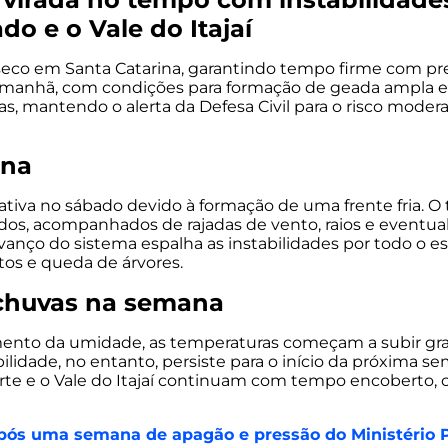
do e o Vale do Itajaí
 e seco em Santa Catarina, garantindo tempo firme com 
manhã, com condições para formação de geada ampla ent
s, mantendo o alerta da Defesa Civil para o risco moder
ana
cativa no sábado devido à formação de uma frente fria. O
os, acompanhados de rajadas de vento, raios e eventual
nço do sistema espalha as instabilidades por todo o esta
os e queda de árvores.
 chuvas na semana
umento da umidade, as temperaturas começam a subir g
lidade, no entanto, persiste para o início da próxima se
 Norte e o Vale do Itajaí continuam com tempo encoberto,
 após uma semana de apagão e pressão do Ministério 