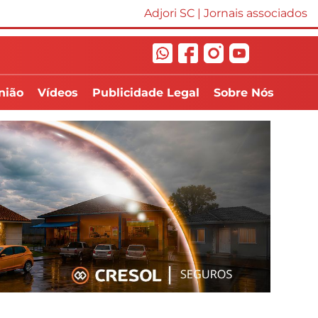
Adjori SC
|
Jornais associados
nião
Vídeos
Publicidade Legal
Sobre Nós