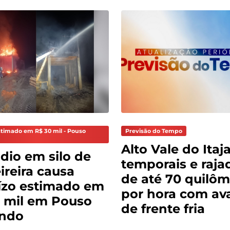
stimado em R$ 30 mil - Pouso
Previsão do Tempo
Alto Vale do Itaja
dio em silo de
temporais e raja
reira causa
de até 70 quilôm
ízo estimado em
por hora com av
 mil em Pouso
de frente fria
ndo