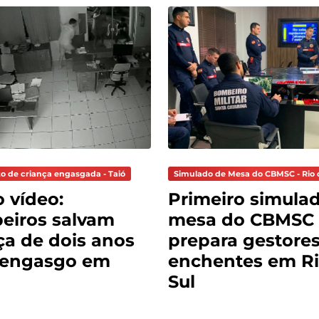
o de criança engasgada - Taió
Simulado de Mesa do CBMSC - Rio 
o vídeo:
Primeiro simula
eiros salvam
mesa do CBMSC
ça de dois anos
prepara gestores
 engasgo em
enchentes em Ri
Sul