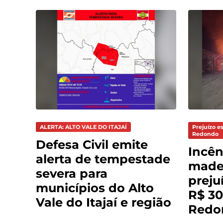
ALERTA: ALTO VALE DO ITAJAÍ
Prejuízo e
Redondo
Defesa Civil emite
Incên
alerta de tempestade
madei
severa para
preju
municípios do Alto
R$ 30
Vale do Itajaí e região
Redo