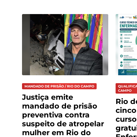
MANDADO DE PRISÃO / RIO DO CAMPO
QUALIFICA
CAMPO
Justiça emite
Rio 
mandado de prisão
cinco
preventiva contra
curso
suspeito de atropelar
gratu
mulher em Rio do
Enfe