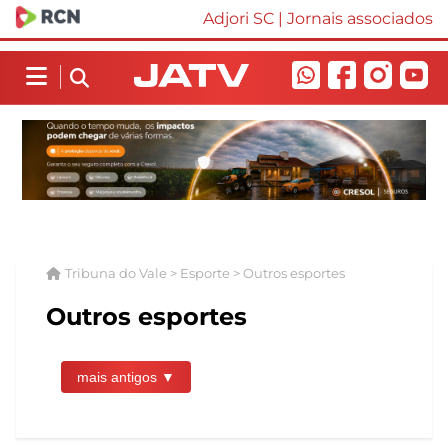
Adjori SC
|
Jornais associados
Tribuna do Vale > Esporte > Outros esportes
Outros esportes
mais antigos ▼