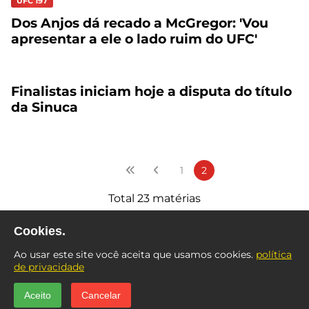
UFC 197
Dos Anjos dá recado a McGregor: 'Vou
apresentar a ele o lado ruim do UFC'
Finalistas iniciam hoje a disputa do título
da Sinuca
1
2
Total 23 matérias
Cookies.
Ao usar este site você aceita que usamos cookies.
política
de privacidade
Aceito
Cancelar