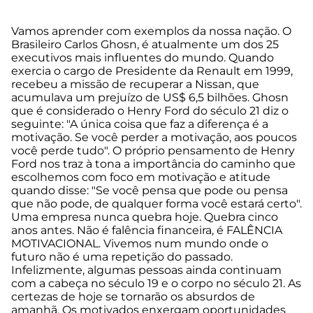
Vamos aprender com exemplos da nossa nação. O
Brasileiro Carlos Ghosn, é atualmente um dos 25
executivos mais influentes do mundo. Quando
exercia o cargo de Presidente da Renault em 1999,
recebeu a missão de recuperar a Nissan, que
acumulava um prejuízo de US$ 6,5 bilhões. Ghosn
que é considerado o Henry Ford do século 21 diz o
seguinte: "A única coisa que faz a diferença é a
motivação. Se você perder a motivação, aos poucos
você perde tudo". O próprio pensamento de Henry
Ford nos traz à tona a importância do caminho que
escolhemos com foco em motivação e atitude
quando disse: "Se você pensa que pode ou pensa
que não pode, de qualquer forma você estará certo".
Uma empresa nunca quebra hoje. Quebra cinco
anos antes. Não é falência financeira, é FALÊNCIA
MOTIVACIONAL. Vivemos num mundo onde o
futuro não é uma repetição do passado.
Infelizmente, algumas pessoas ainda continuam
com a cabeça no século 19 e o corpo no século 21. As
certezas de hoje se tornarão os absurdos de
amanhã. Os motivados enxergam oportunidades