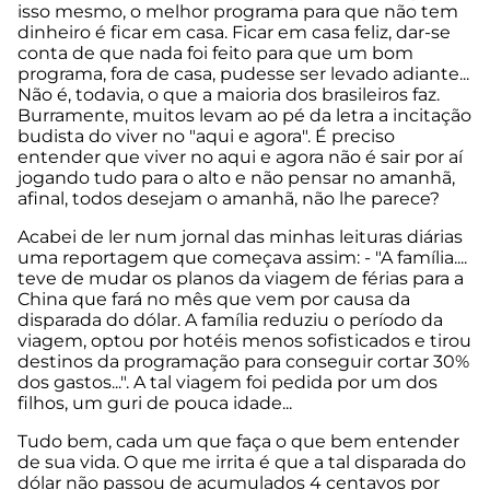
isso mesmo, o melhor programa para que não tem
dinheiro é ficar em casa. Ficar em casa feliz, dar-se
conta de que nada foi feito para que um bom
programa, fora de casa, pudesse ser levado adiante...
Não é, todavia, o que a maioria dos brasileiros faz.
Burramente, muitos levam ao pé da letra a incitação
budista do viver no "aqui e agora". É preciso
entender que viver no aqui e agora não é sair por aí
jogando tudo para o alto e não pensar no amanhã,
afinal, todos desejam o amanhã, não lhe parece?
Acabei de ler num jornal das minhas leituras diárias
uma reportagem que começava assim: - "A família....
teve de mudar os planos da viagem de férias para a
China que fará no mês que vem por causa da
disparada do dólar. A família reduziu o período da
viagem, optou por hotéis menos sofisticados e tirou
destinos da programação para conseguir cortar 30%
dos gastos...". A tal viagem foi pedida por um dos
filhos, um guri de pouca idade...
Tudo bem, cada um que faça o que bem entender
de sua vida. O que me irrita é que a tal disparada do
dólar não passou de acumulados 4 centavos por