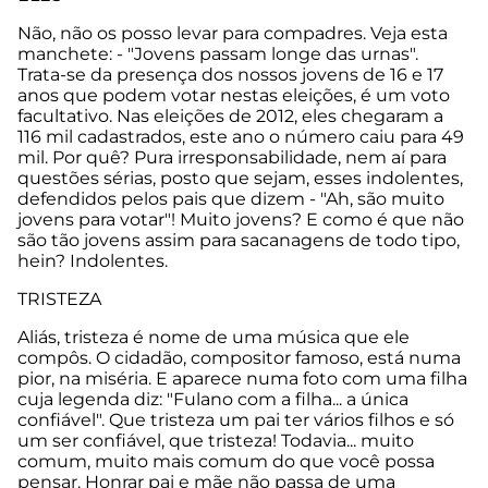
Não, não os posso levar para compadres. Veja esta
manchete: - "Jovens passam longe das urnas".
Trata-se da presença dos nossos jovens de 16 e 17
anos que podem votar nestas eleições, é um voto
facultativo. Nas eleições de 2012, eles chegaram a
116 mil cadastrados, este ano o número caiu para 49
mil. Por quê? Pura irresponsabilidade, nem aí para
questões sérias, posto que sejam, esses indolentes,
defendidos pelos pais que dizem - "Ah, são muito
jovens para votar"! Muito jovens? E como é que não
são tão jovens assim para sacanagens de todo tipo,
hein? Indolentes.
TRISTEZA
Aliás, tristeza é nome de uma música que ele
compôs. O cidadão, compositor famoso, está numa
pior, na miséria. E aparece numa foto com uma filha
cuja legenda diz: "Fulano com a filha... a única
confiável". Que tristeza um pai ter vários filhos e só
um ser confiável, que tristeza! Todavia... muito
comum, muito mais comum do que você possa
pensar. Honrar pai e mãe não passa de uma