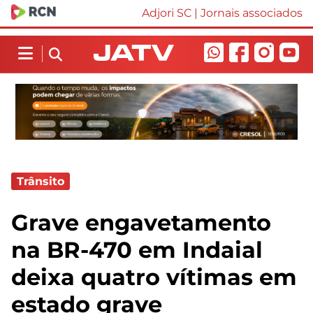
Adjori SC
|
Jornais associados
Trânsito
Grave engavetamento
na BR-470 em Indaial
deixa quatro vítimas em
estado grave