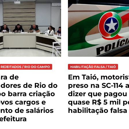
 REJEITADOS / RIO DO CAMPO
HABILITAÇÃO FALSA / TAIÓ
ra de
Em Taió, motoris
dores de Rio do
preso na SC-114 
 barra criação
dizer que pagou
vos cargos e
quase R$ 5 mil p
to de salários
habilitação falsa
efeitura