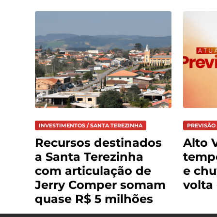
INVESTIMENTOS / SANTA TEREZINHA
PREVISÃO 
Recursos destinados
Alto V
a Santa Terezinha
temp
com articulação de
e chu
Jerry Comper somam
volta
quase R$ 5 milhões