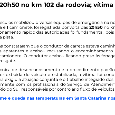
 20h50 no km 102 da rodovia; vítim
ículos mobilizou diversas equipes de emergência na noit
a e
1
camionete, foi registrada por volta das
20h50
no 
cionamento rápido das autoridades foi fundamental, pois 
 pista.
as constataram que o condutor da carreta estava caminha
os aparentes e acabou recusando o encaminhamento 
a camionete. O condutor acabou ficando preso às ferrag
resgate.
écnica de desencarceramento e o procedimento padrão 
r extraída do veículo e estabilizada, a vítima foi c
ia exigiu a atuação conjunta e o trabalho integrado d
tamente com os profissionais do Serviço de Atendime
io do Sul, responsáveis por controlar o fluxo de veículos 
irme e queda nas temperaturas em Santa Catarina no