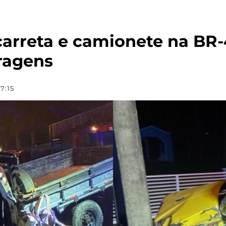
carreta e camionete na BR
rragens
7:15