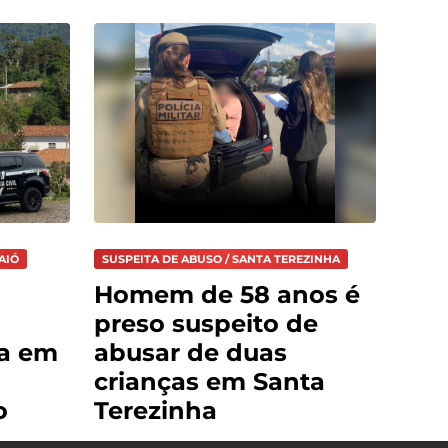
AIÓ
SUSPEITA DE ABUSO / SANTA TEREZINHA
Homem de 58 anos é
preso suspeito de
ja em
abusar de duas
crianças em Santa
o
Terezinha