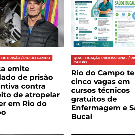
DE PRISÃO / RIO DO CAMPO
QUALIFICAÇÃO PROFISSIONAL / RI
CAMPO
ça emite
Rio do Campo t
ado de prisão
cinco vagas em
ntiva contra
cursos técnicos
ito de atropelar
gratuitos de
er em Rio do
Enfermagem e S
po
Bucal