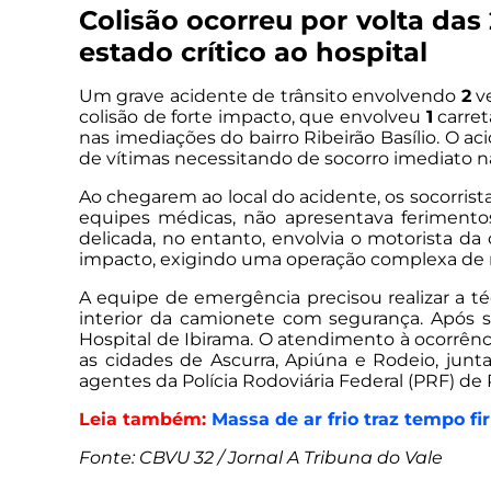
Colisão ocorreu por volta das
estado crítico ao hospital
Um grave acidente de trânsito envolvendo
2
ve
colisão de forte impacto, que envolveu
1
carret
nas imediações do bairro Ribeirão Basílio. O a
de vítimas necessitando de socorro imediato na
Ao chegarem ao local do acidente, os socorrist
equipes médicas, não apresentava feriment
delicada, no entanto, envolvia o motorista d
impacto, exigindo uma operação complexa de 
A equipe de emergência precisou realizar a t
interior da camionete com segurança. Após se
Hospital de Ibirama. O atendimento à ocorrênc
as cidades de Ascurra, Apiúna e Rodeio, jun
agentes da Polícia Rodoviária Federal (PRF) de R
Leia também:
Massa de ar frio traz tempo f
Fonte: CBVU 32 / Jornal A Tribuna do Vale