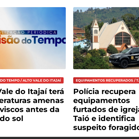
DO TEMPO / ALTO VALE DO ITAJAÍ
EQUIPAMENTOS RECUPERADOS / T
ale do Itajaí terá
Polícia recupera
eraturas amenas
equipamentos
viscos antes da
furtados de igre
 do sol
Taió e identifica
suspeito foragid