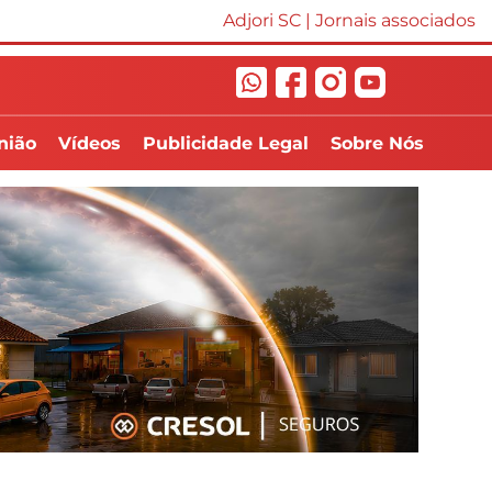
Adjori SC
|
Jornais associados
nião
Vídeos
Publicidade Legal
Sobre Nós