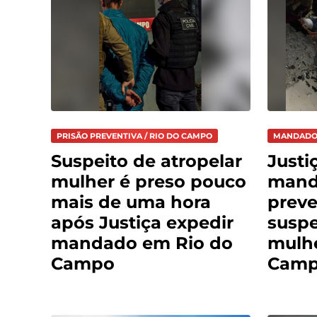
PRISÃO PREVENTIVA / RIO DO CAMPO
MANDADO 
Suspeito de atropelar
Justi
mulher é preso pouco
mand
mais de uma hora
preve
após Justiça expedir
suspe
mandado em Rio do
mulh
Campo
Cam