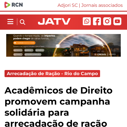
Adjori SC
|
Jornais associados
Arrecadação de Ração - Rio do Campo
Acadêmicos de Direito
promovem campanha
solidária para
arrecadação de ração