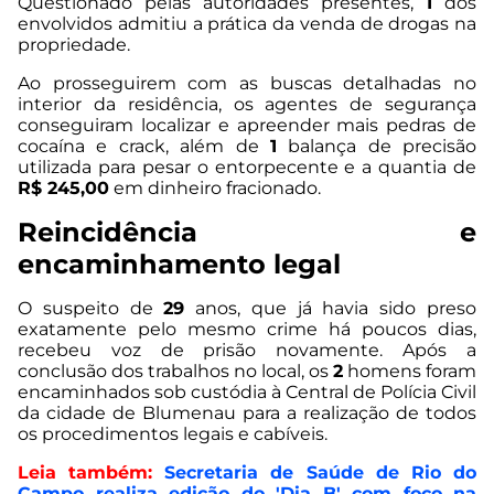
Questionado pelas autoridades presentes,
1
dos
envolvidos admitiu a prática da venda de drogas na
propriedade.
Ao prosseguirem com as buscas detalhadas no
interior da residência, os agentes de segurança
conseguiram localizar e apreender mais pedras de
cocaína e crack, além de
1
balança de precisão
utilizada para pesar o entorpecente e a quantia de
R$ 245,00
em dinheiro fracionado.
Reincidência e
encaminhamento legal
O suspeito de
29
anos, que já havia sido preso
exatamente pelo mesmo crime há poucos dias,
recebeu voz de prisão novamente. Após a
conclusão dos trabalhos no local, os
2
homens foram
encaminhados sob custódia à Central de Polícia Civil
da cidade de Blumenau para a realização de todos
os procedimentos legais e cabíveis.
Leia também:
Secretaria de Saúde de Rio do
Campo realiza edição do 'Dia B' com foco na