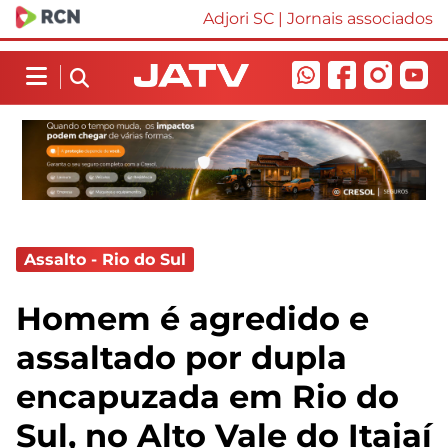
Adjori SC
|
Jornais associados
Assalto - Rio do Sul
Homem é agredido e
assaltado por dupla
encapuzada em Rio do
Sul, no Alto Vale do Itajaí