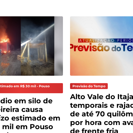
stimado em R$ 30 mil - Pouso
Previsão do Tempo
Alto Vale do Itaja
dio em silo de
temporais e raja
reira causa
de até 70 quilôm
ízo estimado em
por hora com av
 mil em Pouso
de frente fria