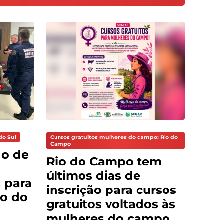
do Sul
Cursos gratuitos mulheres do campo: Rio do
Campo
do de
Rio do Campo tem
últimos dias de
 para
inscrição para cursos
o do
gratuitos voltados às
mulheres do campo