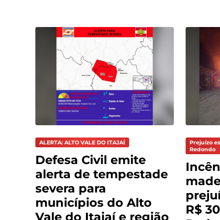
ALERTA: ALTO VALE DO ITAJAÍ
Prejuízo e
Redondo
Defesa Civil emite
Incên
alerta de tempestade
madei
severa para
preju
municípios do Alto
R$ 30
Vale do Itajaí e região