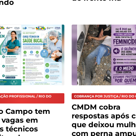
ndo
ÇÃO PROFISSIONAL / RIO DO
COBRANÇA POR JUSTIÇA / RIO DO
CMDM cobra
do Campo tem
respostas após 
 vagas em
que deixou mulh
s técnicos
com perna amp