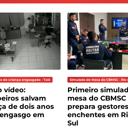
o de criança engasgada - Taió
Simulado de Mesa do CBMSC - Rio 
o vídeo:
Primeiro simula
eiros salvam
mesa do CBMSC
ça de dois anos
prepara gestores
 engasgo em
enchentes em Ri
Sul