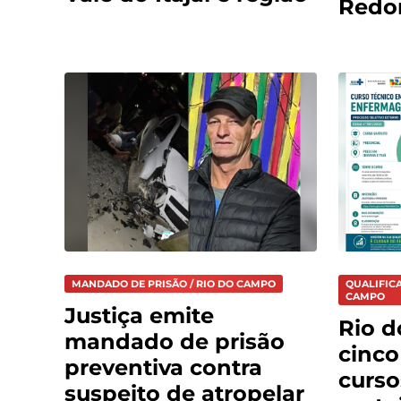
Redo
MANDADO DE PRISÃO / RIO DO CAMPO
QUALIFICA
CAMPO
Justiça emite
Rio 
mandado de prisão
cinco
preventiva contra
curso
suspeito de atropelar