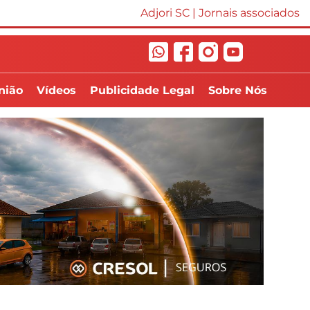
Adjori SC
|
Jornais associados
nião
Vídeos
Publicidade Legal
Sobre Nós