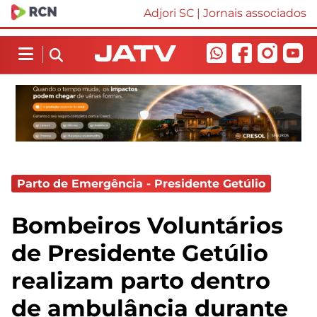
Adjori SC
|
Jornais associados
Parto de Emergência - Presidente Getúlio
Bombeiros Voluntários
de Presidente Getúlio
realizam parto dentro
de ambulância durante