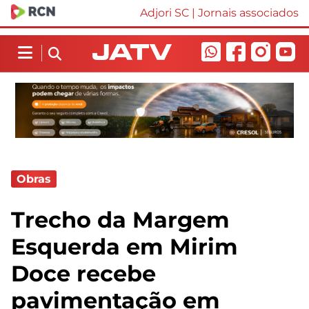
Adjori SC
|
Jornais associados
Obras
Trecho da Margem
Esquerda em Mirim
Doce recebe
pavimentação em