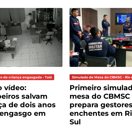
o de criança engasgada - Taió
Simulado de Mesa do CBMSC - Rio 
o vídeo:
Primeiro simula
eiros salvam
mesa do CBMSC
ça de dois anos
prepara gestores
 engasgo em
enchentes em Ri
Sul