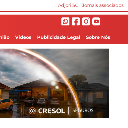
Adjori SC
|
Jornais associados
nião
Vídeos
Publicidade Legal
Sobre Nós