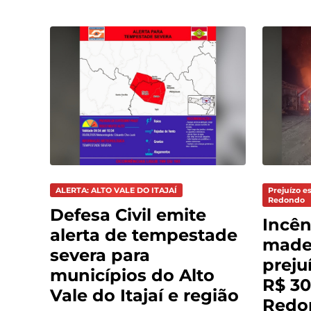
ALERTA: ALTO VALE DO ITAJAÍ
Prejuízo e
Redondo
Defesa Civil emite
Incên
alerta de tempestade
madei
severa para
preju
municípios do Alto
R$ 30
Vale do Itajaí e região
Redo