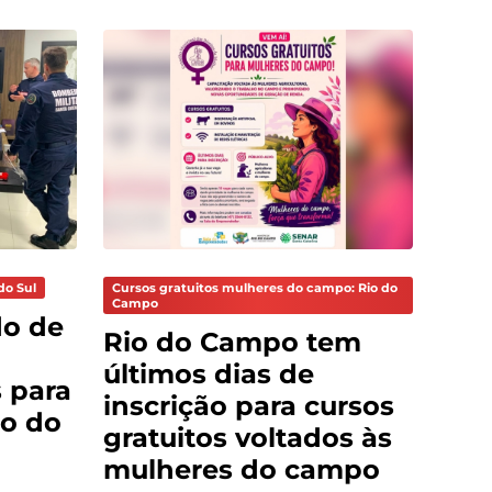
do Sul
Cursos gratuitos mulheres do campo: Rio do
Campo
do de
Rio do Campo tem
últimos dias de
 para
inscrição para cursos
o do
gratuitos voltados às
mulheres do campo