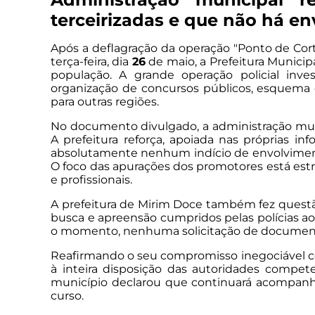
terceirizadas e que não há e
Após a deflagração da operação "Ponto de Co
terça-feira, dia
26
de maio, a Prefeitura Municip
população. A grande operação policial inve
organização de concursos públicos, esquema q
para outras regiões.
No documento divulgado, a administração munic
A prefeitura reforça, apoiada nas próprias 
absolutamente nenhum indício de envolvimento
O foco das apurações dos promotores está estr
e profissionais.
A prefeitura de Mirim Doce também fez questã
busca e apreensão cumpridos pelas polícias ao
o momento, nenhuma solicitação de documentos,
Reafirmando o seu compromisso inegociável com 
à inteira disposição das autoridades compet
município declarou que continuará acompanha
curso.