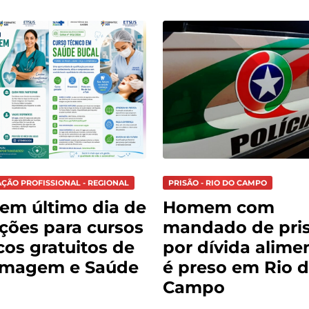
AÇÃO PROFISSIONAL - REGIONAL
PRISÃO - RIO DO CAMPO
tem último dia de
Homem com
ições para cursos
mandado de pri
cos gratuitos de
por dívida alimen
rmagem e Saúde
é preso em Rio 
Campo