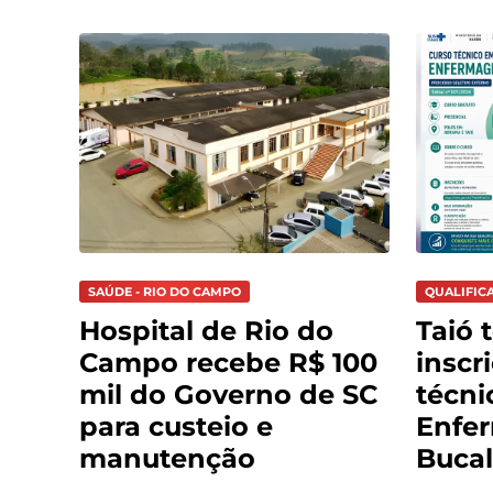
SAÚDE - RIO DO CAMPO
QUALIFIC
Hospital de Rio do
Taió 
Campo recebe R$ 100
inscr
mil do Governo de SC
técni
para custeio e
Enfe
manutenção
Bucal