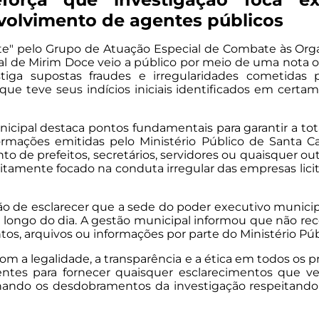
nvolvimento de agentes públicos
rte" pelo Grupo de Atuação Especial de Combate às Or
al de Mirim Doce veio a público por meio de uma nota of
stiga supostas fraudes e irregularidades cometidas p
ue teve seus indícios iniciais identificados em certa
ipal destaca pontos fundamentais para garantir a tota
informações emitidas pelo Ministério Público de Santa
 de prefeitos, secretários, servidores ou quaisquer ou
itamente focado na conduta irregular das empresas licit
o de esclarecer que a sede do poder executivo munici
 longo do dia. A gestão municipal informou que não rece
 arquivos ou informações por parte do Ministério Públi
a legalidade, a transparência e a ética em todos os pro
entes para fornecer quaisquer esclarecimentos que ve
ndo os desdobramentos da investigação respeitando o