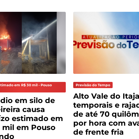
stimado em R$ 30 mil - Pouso
Previsão do Tempo
Alto Vale do Itaja
dio em silo de
temporais e raja
reira causa
de até 70 quilôm
ízo estimado em
por hora com av
 mil em Pouso
de frente fria
ndo