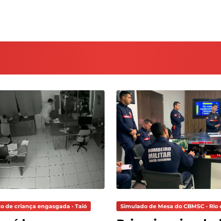
o de criança engasgada - Taió
Simulado de Mesa do CBMSC - Rio 