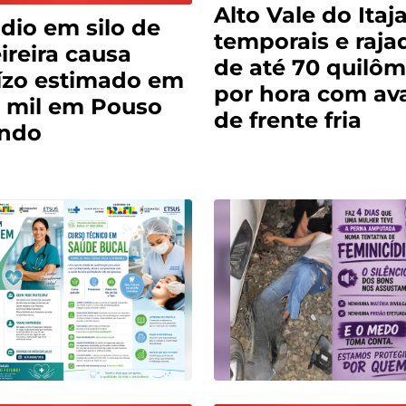
Alto Vale do Itaja
dio em silo de
temporais e raja
reira causa
de até 70 quilôm
ízo estimado em
por hora com av
 mil em Pouso
de frente fria
ndo