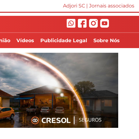
Adjori SC
|
Jornais associados
nião
Vídeos
Publicidade Legal
Sobre Nós