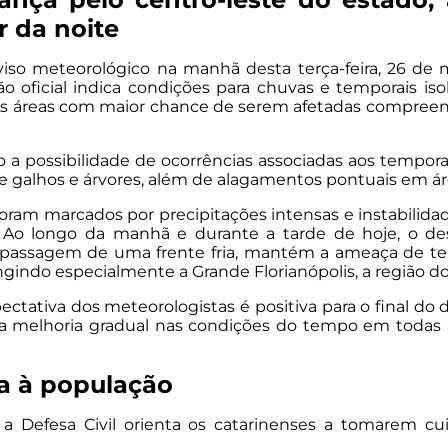
r da noite
viso meteorológico na manhã desta terça-feira, 26 de
ão oficial indica condições para chuvas e temporais i
. As áreas com maior chance de serem afetadas compree
do a possibilidade de ocorrências associadas aos tempo
de galhos e árvores, além de alagamentos pontuais em á
foram marcados por precipitações intensas e instabilid
s. Ao longo da manhã e durante a tarde de hoje, o d
 passagem de uma frente fria, mantém a ameaça de tem
indo especialmente a Grande Florianópolis, a região do Va
pectativa dos meteorologistas é positiva para o final do d
a melhoria gradual nas condições do tempo em todas as
 à população
, a Defesa Civil orienta os catarinenses a tomarem c