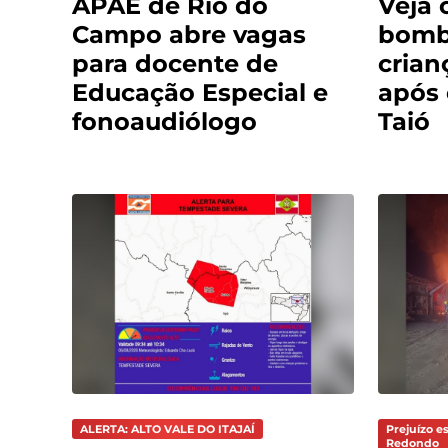
APAE de Rio do
Veja 
Campo abre vagas
bomb
para docente de
crian
Educação Especial e
após
fonoaudiólogo
Taió
ALERTA: ALTO VALE DO ITAJAÍ
Prejuízo e
Redondo