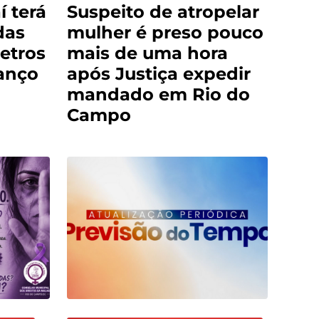
í terá
Suspeito de atropelar
das
mulher é preso pouco
etros
mais de uma hora
anço
após Justiça expedir
mandado em Rio do
Campo