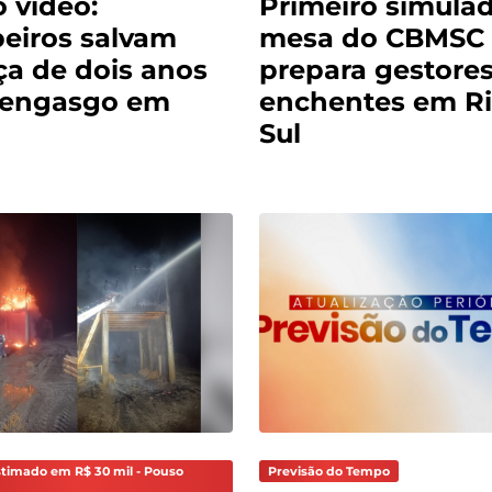
o vídeo:
Primeiro simula
eiros salvam
mesa do CBMSC
ça de dois anos
prepara gestores
 engasgo em
enchentes em Ri
Sul
stimado em R$ 30 mil - Pouso
Previsão do Tempo