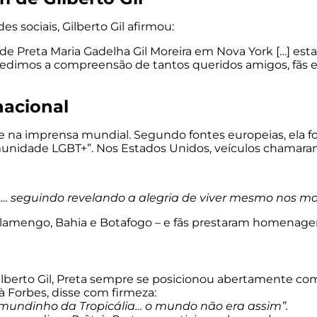
 sociais, Gilberto Gil afirmou:
 de Preta Maria Gadelha Gil Moreira em Nova York […] 
 Pedimos a compreensão de tantos queridos amigos, fãs 
nacional
 na imprensa mundial. Segundo fontes europeias, ela f
munidade LGBT+”. Nos Estados Unidos, veículos chamaram
 … seguindo revelando a alegria de viver mesmo nos mo
o Flamengo, Bahia e Botafogo – e fãs prestaram homenag
lberto Gil, Preta sempre se posicionou abertamente com
 Forbes, disse com firmeza:
 mundinho da Tropicália… o mundo não era assim”.