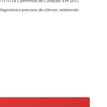
Ti‑Ti‑Ti e Caminhos do Coração. Em 2017,
diagnóstico precoce de câncer, relatando