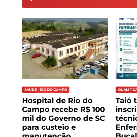
SAÚDE - RIO DO CAMPO
QUALIFIC
Hospital de Rio do
Taió 
Campo recebe R$ 100
inscr
mil do Governo de SC
técni
para custeio e
Enfe
manutenção
Bucal