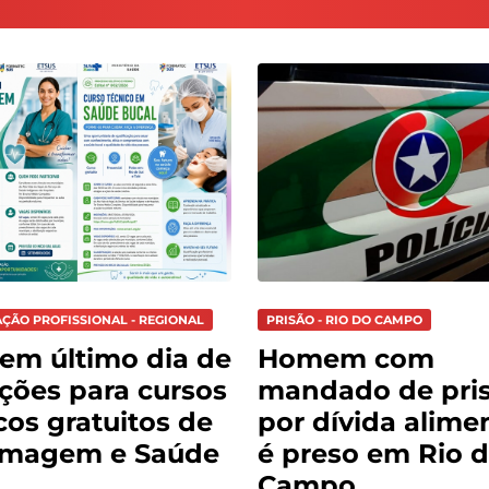
AÇÃO PROFISSIONAL - REGIONAL
PRISÃO - RIO DO CAMPO
tem último dia de
Homem com
ições para cursos
mandado de pri
cos gratuitos de
por dívida alimen
rmagem e Saúde
é preso em Rio 
Campo