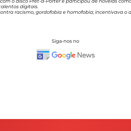
com o disco Prêt-à-Porter e participou de novelas como 
lentos digitais.
contra racismo, gordofobia e homofobia; incentivava o 
Siga-nos no