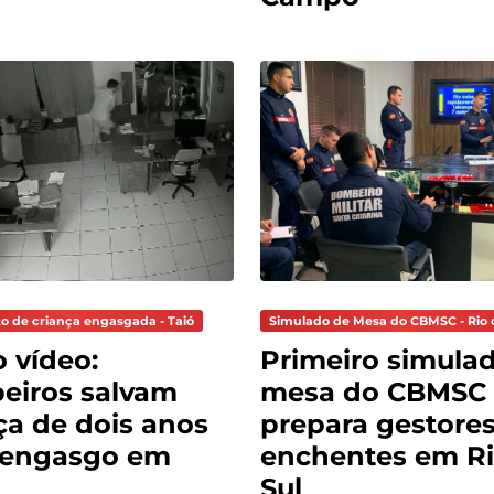
o de criança engasgada - Taió
Simulado de Mesa do CBMSC - Rio 
o vídeo:
Primeiro simula
eiros salvam
mesa do CBMSC
ça de dois anos
prepara gestores
 engasgo em
enchentes em Ri
Sul