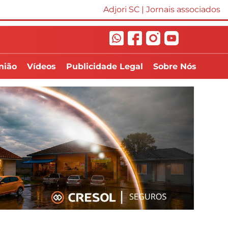
Adjori SC
|
Jornais associados
nião
Vídeos
Publicidade Legal
Sobre Nós