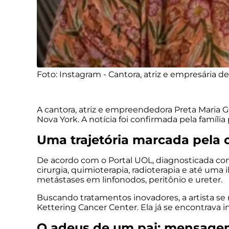
Foto: Instagram - Cantora, atriz e empresária d
A cantora, atriz e empreendedora Preta Maria 
Nova York. A notícia foi confirmada pela família
Uma trajetória marcada pela
De acordo com o
Portal UOL
, diagnosticada co
cirurgia, quimioterapia, radioterapia e até u
metástases em linfonodos, peritônio e ureter.
Buscando tratamentos inovadores, a artista s
Kettering Cancer Center. Ela já se encontrava i
O adeus de um pai: mensagem