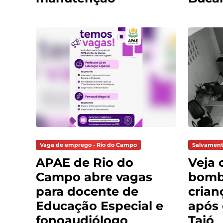
Vaga de emprego - Rio do Campo
Salvament
APAE de Rio do
Veja 
Campo abre vagas
bomb
para docente de
crian
Educação Especial e
após
fonoaudiólogo
Taió