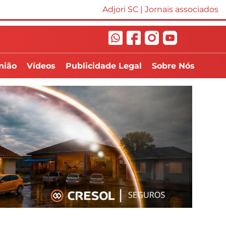
Adjori SC
|
Jornais associados
nião
Vídeos
Publicidade Legal
Sobre Nós