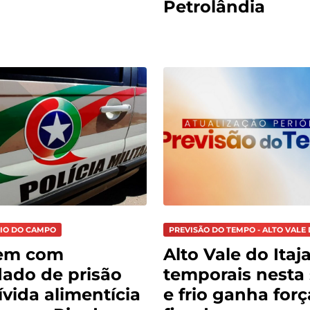
Petrolândia
RIO DO CAMPO
PREVISÃO DO TEMPO - ALTO VALE 
em com
Alto Vale do Itaja
ado de prisão
temporais nesta 
ívida alimentícia
e frio ganha for