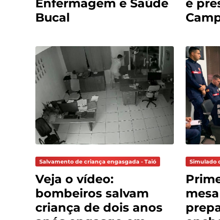
Enfermagem e Saúde
é pre
Bucal
Cam
Salvamento de criança engasgada - Taió
Simulado 
Veja o vídeo:
Prime
bombeiros salvam
mesa
criança de dois anos
prepa