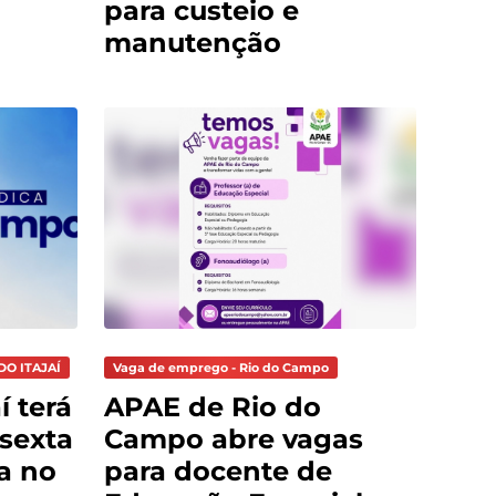
para custeio e
manutenção
DO ITAJAÍ
Vaga de emprego - Rio do Campo
í terá
APAE de Rio do
sexta
Campo abre vagas
ça no
para docente de