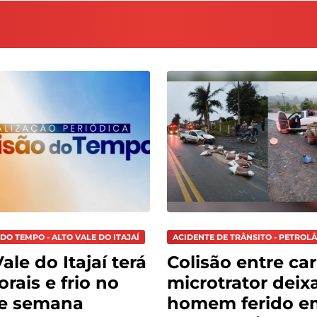
DO TEMPO - ALTO VALE DO ITAJAÍ
ACIDENTE DE TRÂNSITO - PETROL
ale do Itajaí terá
Colisão entre car
rais e frio no
microtrator deix
de semana
homem ferido e