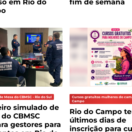
so em Rio do
fim de semana
po
de Mesa do CBMSC - Rio do Sul
Cursos gratuitos mulheres do cam
Campo
iro simulado de
Rio do Campo t
 do CBMSC
últimos dias de
ra gestores para
inscrição para c