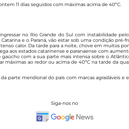
até ontem 11 dias seguidos com máximas acima de 40ºC.
 ingressar no Rio Grande do Sul com instabilidade pel
atarina e o Paraná, vão estar sob uma condição pré-fr
enso calor. Da tarde para a noite, chove em muitos pont
e chega aos estados catarinense e paranaense com aum
rio gaúcho com a sua parte mais intensa sobre o Atlânti
ar máximas ao redor ou acima de 40ºC na tarde da quart
a da parte meridional do país com marcas agradáveis e 
Siga-nos no