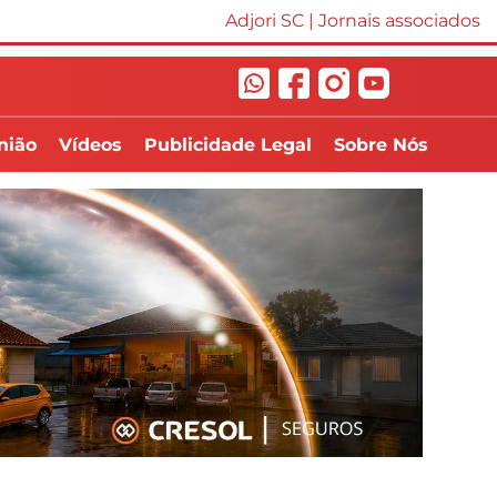
Adjori SC
|
Jornais associados
nião
Vídeos
Publicidade Legal
Sobre Nós