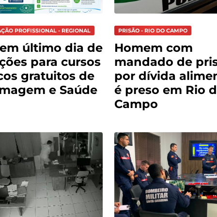
AÇÃO PROFISSIONAL - REGIONAL
PRISÃO - RIO DO CAMPO
tem último dia de
Homem com
ições para cursos
mandado de pri
cos gratuitos de
por dívida alimen
rmagem e Saúde
é preso em Rio 
Campo