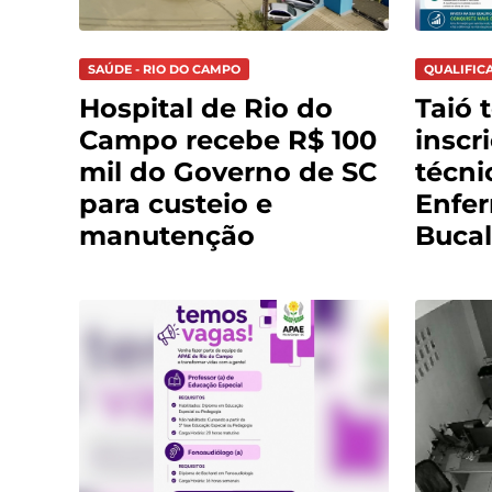
SAÚDE - RIO DO CAMPO
QUALIFIC
Hospital de Rio do
Taió 
Campo recebe R$ 100
inscr
mil do Governo de SC
técni
para custeio e
Enfe
manutenção
Bucal