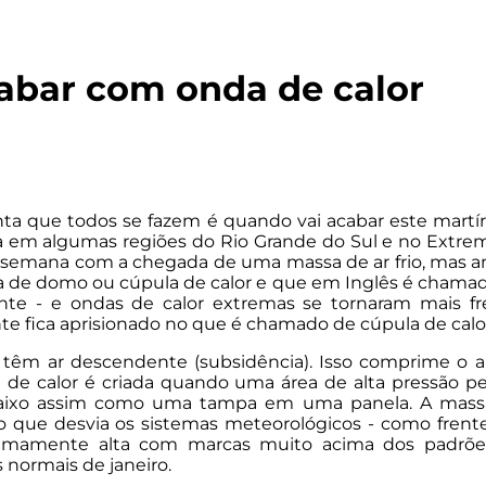
cabar com onda de calor
a que todos se fazem é quando vai acabar este martír
em algumas regiões do Rio Grande do Sul e no Extremo-
a semana com a chegada de uma massa de ar frio, mas a
 de domo ou cúpula de calor e que em Inglês é chamada
nte - e ondas de calor extremas se tornaram mais fr
nte fica aprisionado no que é chamado de cúpula de calo
, têm ar descendente (subsidência). Isso comprime o 
 de calor é criada quando uma área de alta pressão p
aixo assim como uma tampa em uma panela. A massa
 que desvia os sistemas meteorológicos - como frentes
remamente alta com marcas muito acima dos padrõe
normais de janeiro.