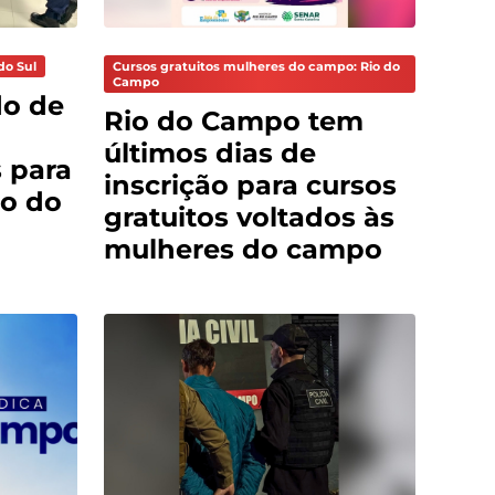
do Sul
Cursos gratuitos mulheres do campo: Rio do
Campo
do de
Rio do Campo tem
últimos dias de
 para
inscrição para cursos
o do
gratuitos voltados às
mulheres do campo