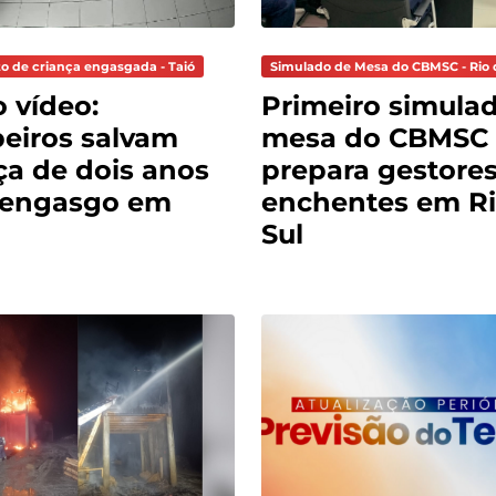
o de criança engasgada - Taió
Simulado de Mesa do CBMSC - Rio 
o vídeo:
Primeiro simula
eiros salvam
mesa do CBMSC
ça de dois anos
prepara gestores
 engasgo em
enchentes em Ri
Sul