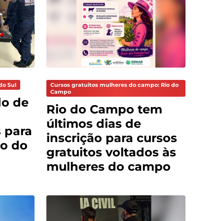
do Sul
Cursos gratuitos mulheres do campo: Rio do
Campo
do de
Rio do Campo tem
últimos dias de
 para
inscrição para cursos
o do
gratuitos voltados às
mulheres do campo