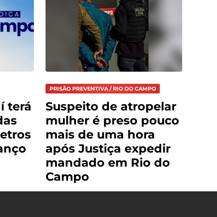
PRISÃO PREVENTIVA / RIO DO CAMPO
í terá
Suspeito de atropelar
das
mulher é preso pouco
etros
mais de uma hora
anço
após Justiça expedir
mandado em Rio do
Campo