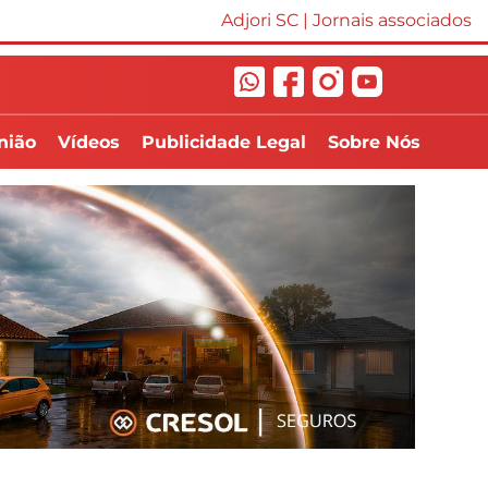
Adjori SC
|
Jornais associados
nião
Vídeos
Publicidade Legal
Sobre Nós