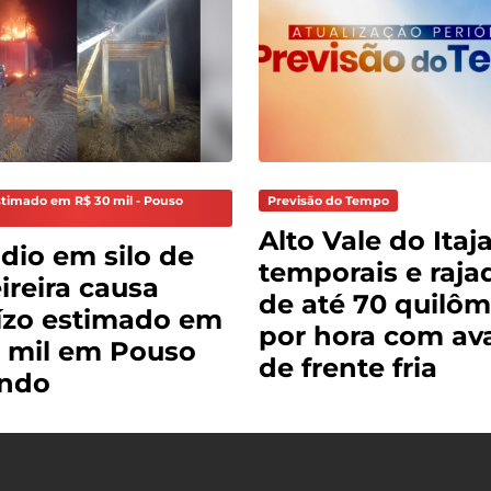
stimado em R$ 30 mil - Pouso
Previsão do Tempo
Alto Vale do Itaja
dio em silo de
temporais e raja
reira causa
de até 70 quilôm
ízo estimado em
por hora com av
 mil em Pouso
de frente fria
ndo