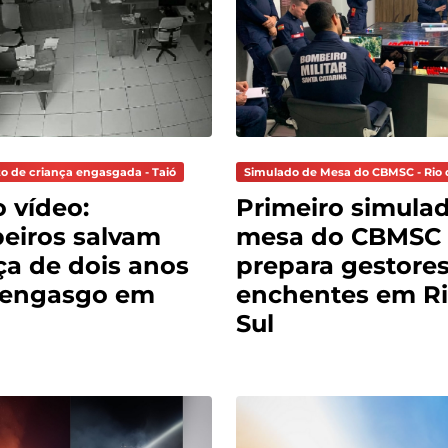
o de criança engasgada - Taió
Simulado de Mesa do CBMSC - Rio 
o vídeo:
Primeiro simula
eiros salvam
mesa do CBMSC
ça de dois anos
prepara gestores
 engasgo em
enchentes em Ri
Sul