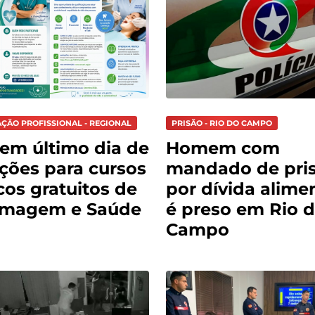
AÇÃO PROFISSIONAL - REGIONAL
PRISÃO - RIO DO CAMPO
tem último dia de
Homem com
ições para cursos
mandado de pri
cos gratuitos de
por dívida alimen
rmagem e Saúde
é preso em Rio 
Campo