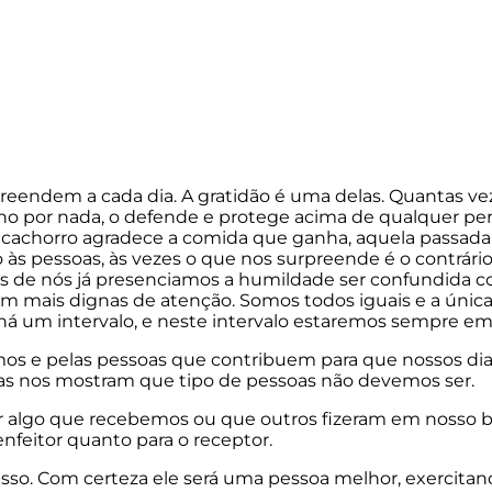
preendem a cada dia. A gratidão é uma delas. Quantas v
 por nada, o defende e protege acima de qualquer perig
o cachorro agradece a comida que ganha, aquela passad
às pessoas, às vezes o que nos surpreende é o contrário d
 de nós já presenciamos a humildade ser confundida co
m mais dignas de atenção. Somos todos iguais e a única
á um intervalo, e neste intervalo estaremos sempre em 
os e pelas pessoas que contribuem para que nossos di
las nos mostram que tipo de pessoas não devemos ser.
 algo que recebemos ou que outros fizeram em nosso 
enfeitor quanto para o receptor.
isso. Com certeza ele será uma pessoa melhor, exercitand