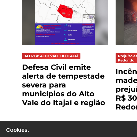
ALERTA: ALTO VALE DO ITAJAÍ
Prejuízo e
Redondo
Defesa Civil emite
Incên
alerta de tempestade
madei
severa para
preju
municípios do Alto
R$ 30
Vale do Itajaí e região
Redo
Cookies.