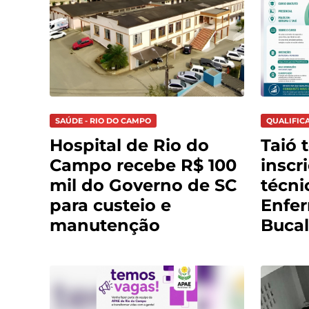
SAÚDE - RIO DO CAMPO
QUALIFIC
Hospital de Rio do
Taió 
Campo recebe R$ 100
inscr
mil do Governo de SC
técni
para custeio e
Enfe
manutenção
Bucal