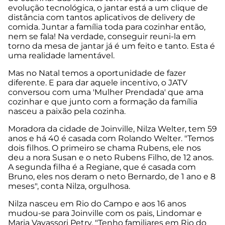
evolução tecnológica, o jantar está a um clique de
distância com tantos aplicativos de delivery de
comida. Juntar a família toda para cozinhar então,
nem se fala! Na verdade, conseguir reuni-la em
torno da mesa de jantar já é um feito e tanto. Esta é
uma realidade lamentável.
Mas no Natal temos a oportunidade de fazer
diferente. E para dar aquele incentivo, o JATV
conversou com uma 'Mulher Prendada' que ama
cozinhar e que junto com a formação da família
nasceu a paixão pela cozinha.
Moradora da cidade de Joinville, Nilza Welter, tem 59
anos e há 40 é casada com Rolando Welter. "Temos
dois filhos. O primeiro se chama Rubens, ele nos
deu a nora Susan e o neto Rubens Filho, de 12 anos.
A segunda filha é a Regiane, que é casada com
Bruno, eles nos deram o neto Bernardo, de 1 ano e 8
meses", conta Nilza, orgulhosa.
Nilza nasceu em Rio do Campo e aos 16 anos
mudou-se para Joinville com os pais, Lindomar e
Maria Vavassori Petry. "Tenho familiares em Rio do