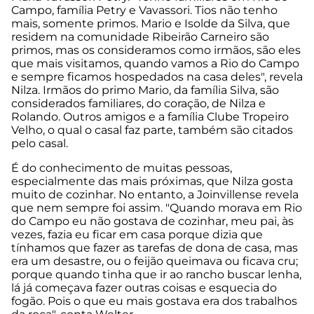
Campo, família Petry e Vavassori. Tios não tenho
mais, somente primos. Mario e Isolde da Silva, que
residem na comunidade Ribeirão Carneiro são
primos, mas os consideramos como irmãos, são eles
que mais visitamos, quando vamos a Rio do Campo
e sempre ficamos hospedados na casa deles", revela
Nilza. Irmãos do primo Mario, da família Silva, são
considerados familiares, do coração, de Nilza e
Rolando. Outros amigos e a família Clube Tropeiro
Velho, o qual o casal faz parte, também são citados
pelo casal.
É do conhecimento de muitas pessoas,
especialmente das mais próximas, que Nilza gosta
muito de cozinhar. No entanto, a Joinvillense revela
que nem sempre foi assim. "Quando morava em Rio
do Campo eu não gostava de cozinhar, meu pai, às
vezes, fazia eu ficar em casa porque dizia que
tínhamos que fazer as tarefas de dona de casa, mas
era um desastre, ou o feijão queimava ou ficava cru;
porque quando tinha que ir ao rancho buscar lenha,
lá já começava fazer outras coisas e esquecia do
fogão. Pois o que eu mais gostava era dos trabalhos