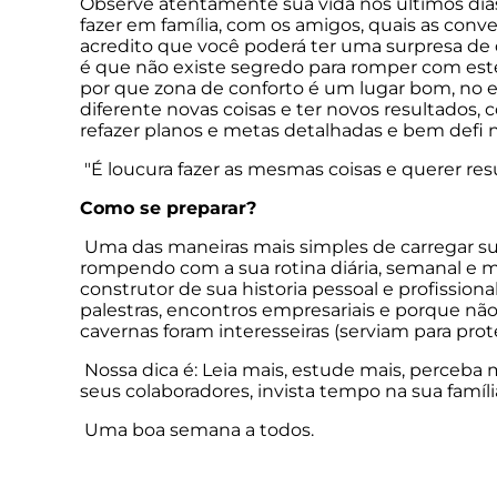
Observe atentamente sua vida nos últimos dias,
fazer em família, com os amigos, quais as conv
acredito que você poderá ter uma surpresa de 
é que não existe segredo para romper com este
por que zona de conforto é um lugar bom, no en
diferente novas coisas e ter novos resultados, 
refazer planos e metas detalhadas e bem defi 
"É loucura fazer as mesmas coisas e querer res
Como se preparar?
Uma das maneiras mais simples de carregar sua
rompendo com a sua rotina diária, semanal e men
construtor de sua historia pessoal e profission
palestras, encontros empresariais e porque não
cavernas foram interesseiras (serviam para pr
Nossa dica é: Leia mais, estude mais, perceba m
seus colaboradores, invista tempo na sua famí
Uma boa semana a todos.