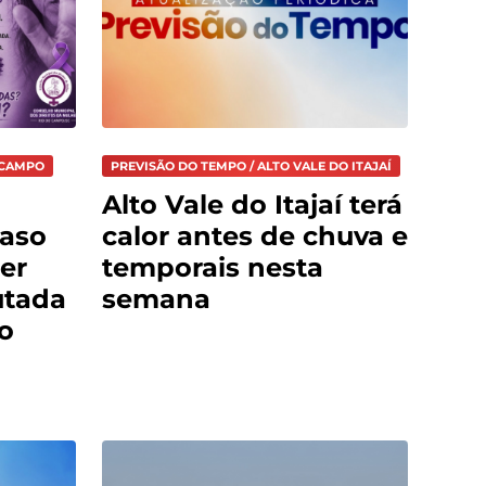
 CAMPO
PREVISÃO DO TEMPO / ALTO VALE DO ITAJAÍ
Alto Vale do Itajaí terá
caso
calor antes de chuva e
er
temporais nesta
utada
semana
o