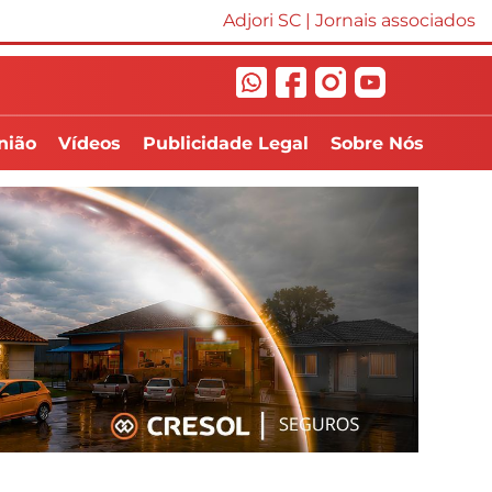
Adjori SC
|
Jornais associados
nião
Vídeos
Publicidade Legal
Sobre Nós