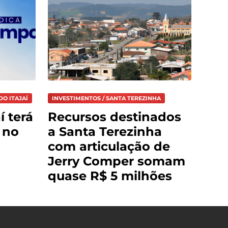
DO ITAJAÍ
INVESTIMENTOS / SANTA TEREZINHA
í terá
Recursos destinados
 no
a Santa Terezinha
com articulação de
Jerry Comper somam
quase R$ 5 milhões