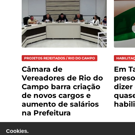
PROJETOS REJEITADOS / RIO DO CAMPO
HABILITAÇ
Câmara de
Em Ta
Vereadores de Rio do
preso
Campo barra criação
dizer
de novos cargos e
quase
aumento de salários
habil
na Prefeitura
Cookies.