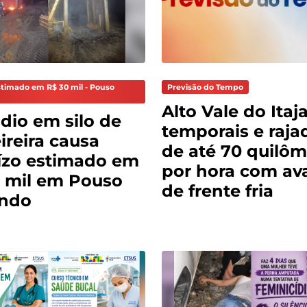
stimado em R$ 30 mil - Pouso
Previsão do Tempo
Alto Vale do Itaja
dio em silo de
temporais e raja
reira causa
de até 70 quilôm
ízo estimado em
por hora com av
 mil em Pouso
de frente fria
ndo