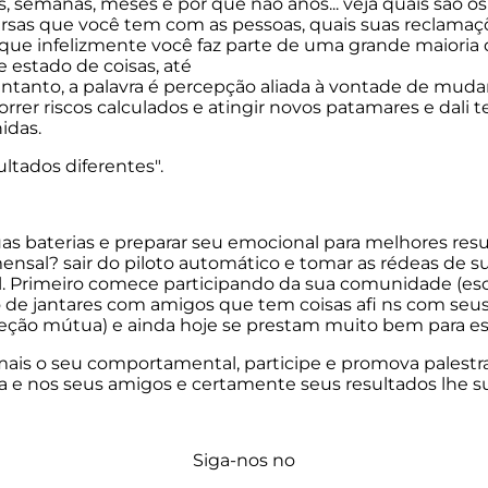
 semanas, meses e por que não anos... veja quais são os
ersas que você tem com as pessoas, quais suas reclamaçõe
que infelizmente você faz parte de uma grande maioria q
 estado de coisas, até
tanto, a palavra é percepção aliada à vontade de mudar,
correr riscos calculados e atingir novos patamares e dal
nidas.
ultados diferentes".
s baterias e preparar seu emocional para melhores resu
sal? sair do piloto automático e tomar as rédeas de sua 
al. Primeiro comece participando da sua comunidade (escol
 de jantares com amigos que tem coisas afi ns com seus 
oteção mútua) e ainda hoje se prestam muito bem para es
ais o seu comportamental, participe e promova palestras 
lia e nos seus amigos e certamente seus resultados lhe 
Siga-nos no