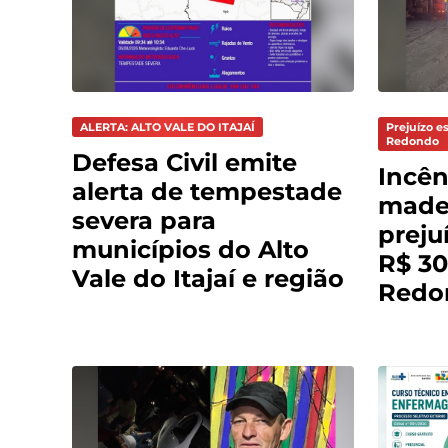
ALERTA: ALTO VALE DO ITAJAÍ
Prejuízo e
Redondo
Defesa Civil emite
Incên
alerta de tempestade
madei
severa para
preju
municípios do Alto
R$ 30
Vale do Itajaí e região
Redo