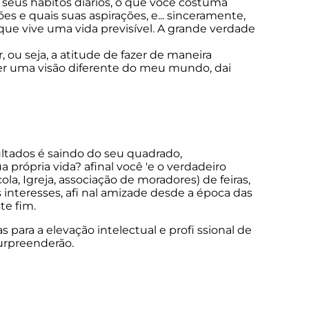
 seus hábitos diários, o que você costuma
s e quais suas aspirações, e... sinceramente,
ue vive uma vida previsível. A grande verdade
 ou seja, a atitude de fazer de maneira
i ter uma visão diferente do meu mundo, dai
ltados é saindo do seu quadrado,
própria vida? afinal você 'e o verdadeiro
a, Igreja, associação de moradores) de feiras,
interesses, afi nal amizade desde a época das
te fim.
para a elevação intelectual e profi ssional de
surpreenderão.