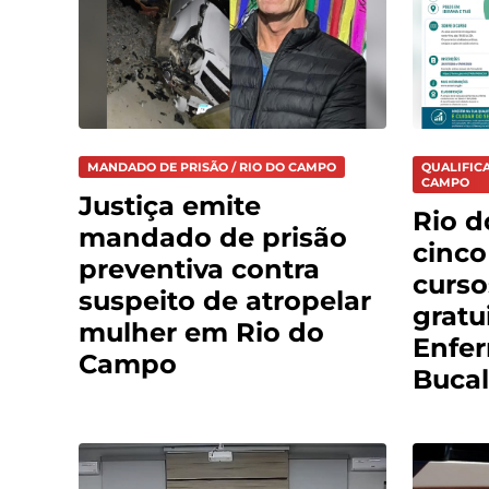
MANDADO DE PRISÃO / RIO DO CAMPO
QUALIFICA
CAMPO
Justiça emite
Rio 
mandado de prisão
cinco
preventiva contra
curso
suspeito de atropelar
gratu
mulher em Rio do
Enfe
Campo
Bucal