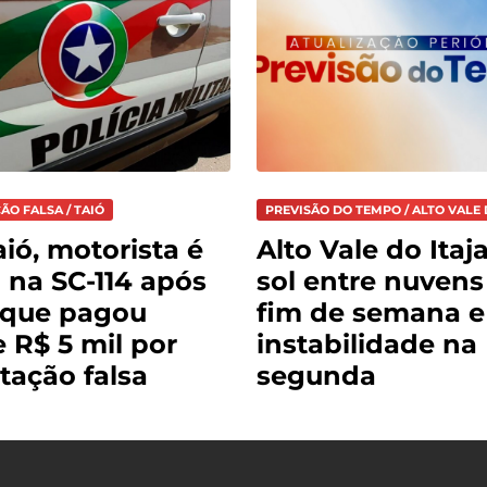
ÃO FALSA / TAIÓ
PREVISÃO DO TEMPO / ALTO VALE 
ió, motorista é
Alto Vale do Itaja
 na SC-114 após
sol entre nuvens
 que pagou
fim de semana e
 R$ 5 mil por
instabilidade na
itação falsa
segunda