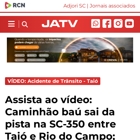
Adjori SC
|
Jornais associados
VÍDEO: Acidente de Trânsito - Taió
Assista ao vídeo:
Caminhão baú sai da
pista na SC-350 entre
Taió e Rio do Campo;