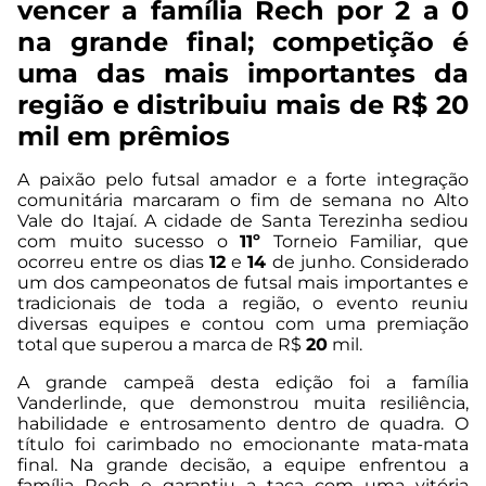
vencer a família Rech por 2 a 0
na grande final; competição é
uma das mais importantes da
região e distribuiu mais de R$ 20
mil em prêmios
A paixão pelo futsal amador e a forte integração
comunitária marcaram o fim de semana no Alto
Vale do Itajaí. A cidade de Santa Terezinha sediou
com muito sucesso o
11º
Torneio Familiar, que
ocorreu entre os dias
12
e
14
de junho. Considerado
um dos campeonatos de futsal mais importantes e
tradicionais de toda a região, o evento reuniu
diversas equipes e contou com uma premiação
total que superou a marca de R$
20
mil.
A grande campeã desta edição foi a família
Vanderlinde, que demonstrou muita resiliência,
habilidade e entrosamento dentro de quadra. O
título foi carimbado no emocionante mata-mata
final. Na grande decisão, a equipe enfrentou a
família Rech e garantiu a taça com uma vitória