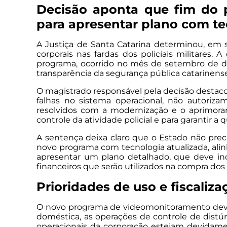
Decisão aponta que fim do 
para apresentar plano com te
A Justiça de Santa Catarina determinou, em 
corporais nas fardas dos policiais militares
programa, ocorrido no mês de setembro de doi
transparência da segurança pública catarinense
O magistrado responsável pela decisão destaco
falhas no sistema operacional, não autoriza
resolvidos com a modernização e o aprimoram
controle da atividade policial e para garantir a 
A sentença deixa claro que o Estado não prec
novo programa com tecnologia atualizada, alin
apresentar um plano detalhado, que deve inc
financeiros que serão utilizados na compra dos 
Prioridades de uso e fiscaliza
O novo programa de videomonitoramento deverá
doméstica, as operações de controle de distú
operacionais da corporação estejam devidame