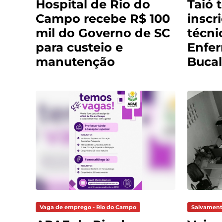
Hospital de Rio do
Taió 
Campo recebe R$ 100
inscr
mil do Governo de SC
técni
para custeio e
Enfe
manutenção
Bucal
Vaga de emprego - Rio do Campo
Salvament