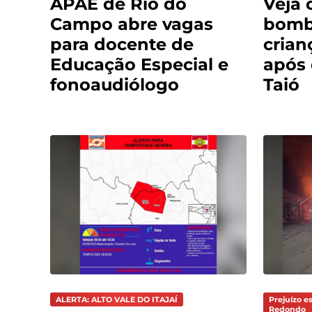
APAE de Rio do
Veja 
Campo abre vagas
bomb
para docente de
crian
Educação Especial e
após
fonoaudiólogo
Taió
ALERTA: ALTO VALE DO ITAJAÍ
Prejuízo e
Redondo