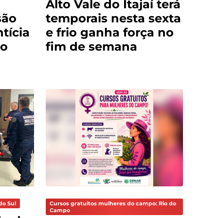
Alto Vale do Itajaí terá
são
temporais nesta sexta
tícia
e frio ganha força no
do
fim de semana
do Sul
Cursos gratuitos mulheres do campo: Rio do
Campo