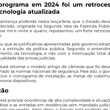
programa em 2024 foi um retroces
cnologia atualizada
sentença proferida nesta terça-feira, que o Estado de
. A decisão, originada na Segunda Vara da Fazenda Púb
s mil e vinte e quatro, representou um forte retroce
.
u que as justificativas apresentadas pelo governo est
m a extinção da política pública. Segundo o entendi
ento da tecnologia, e não com a interrupção total do
qualidade das provas judiciais.
isará retomar o modelo antigo de câmeras que foi des
hado às normas nacionais de segurança. Para isso, o g
luir o cronograma de instalação, as metas de cobert
novos dispositivos.
ção
 priorizar ocorrências de alta complexidade e situaçõe
rbios e as entradas em residências sem mandado judici
nte equipadas. Além disso, o Estado está proibido de