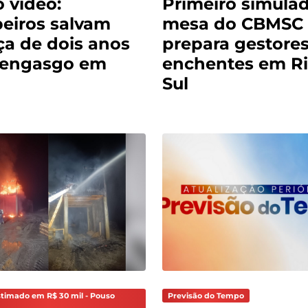
o vídeo:
Primeiro simula
eiros salvam
mesa do CBMSC
ça de dois anos
prepara gestores
 engasgo em
enchentes em Ri
Sul
stimado em R$ 30 mil - Pouso
Previsão do Tempo