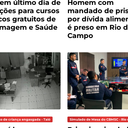
tem último dia de
Homem com
ições para cursos
mandado de pri
cos gratuitos de
por dívida alimen
rmagem e Saúde
é preso em Rio 
Campo
o de criança engasgada - Taió
Simulado de Mesa do CBMSC - Rio 