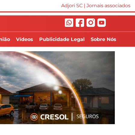
Adjori SC
|
Jornais associados
nião
Vídeos
Publicidade Legal
Sobre Nós