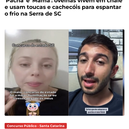
'Pacha' e 'Mama': ovelhas vivem em chalé
e usam toucas e cachecóis para espantar
o frio na Serra de SC
Concurso Público - Santa Catarina