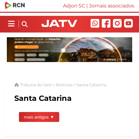
Adjori SC
|
Jornais associados
Tribuna do Vale > Notícias > Santa Catarina
Santa Catarina
mais antigos ▼