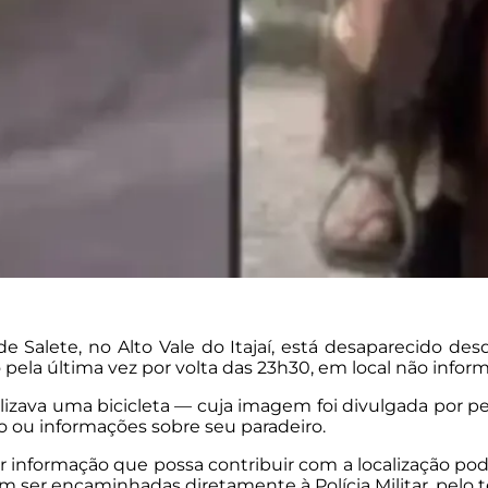
 Salete, no Alto Vale do Itajaí, está desaparecido des
o pela última vez por volta das 23h30, em local não infor
izava uma bicicleta — cuja imagem foi divulgada por p
o ou informações sobre seu paradeiro.
 informação que possa contribuir com a localização po
ser encaminhadas diretamente à Polícia Militar, pelo t