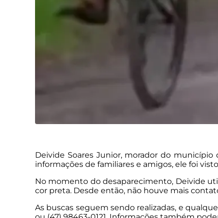
Deivide Soares Junior, morador do município de
informações de familiares e amigos, ele foi vist
No momento do desaparecimento, Deivide util
cor preta. Desde então, não houve mais contat
As buscas seguem sendo realizadas, e qualquer
ou (47) 98463-0121. Informações também podem 