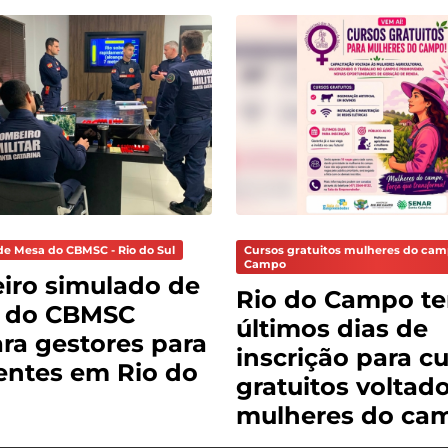
de Mesa do CBMSC - Rio do Sul
Cursos gratuitos mulheres do cam
Campo
iro simulado de
Rio do Campo t
 do CBMSC
últimos dias de
ra gestores para
inscrição para c
entes em Rio do
gratuitos voltad
mulheres do ca