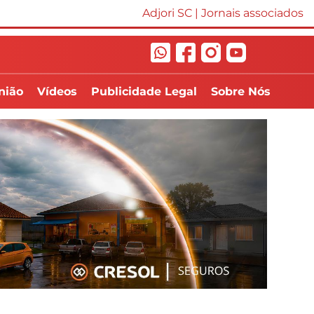
Adjori SC
|
Jornais associados
nião
Vídeos
Publicidade Legal
Sobre Nós