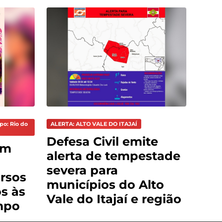
po: Rio do
ALERTA: ALTO VALE DO ITAJAÍ
Defesa Civil emite
em
alerta de tempestade
severa para
ursos
municípios do Alto
os às
Vale do Itajaí e região
mpo