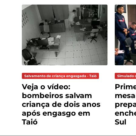
Salvamento de criança engasgada - Taió
Simulado 
Veja o vídeo:
Prime
bombeiros salvam
mesa
criança de dois anos
prepa
após engasgo em
ench
Taió
Sul