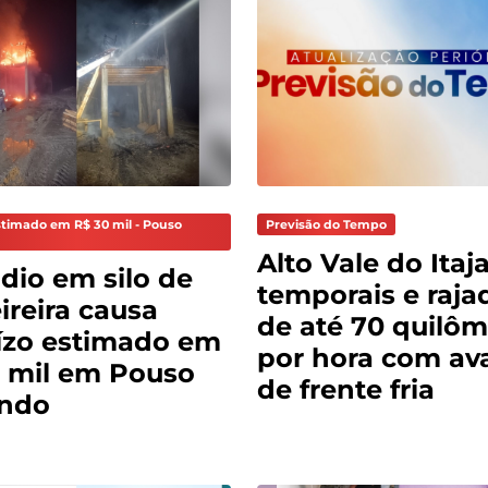
stimado em R$ 30 mil - Pouso
Previsão do Tempo
Alto Vale do Itaja
dio em silo de
temporais e raja
reira causa
de até 70 quilôm
ízo estimado em
por hora com av
 mil em Pouso
de frente fria
ndo