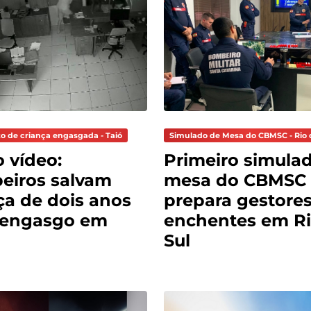
o de criança engasgada - Taió
Simulado de Mesa do CBMSC - Rio 
o vídeo:
Primeiro simula
eiros salvam
mesa do CBMSC
ça de dois anos
prepara gestores
 engasgo em
enchentes em Ri
Sul