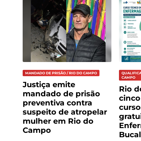
MANDADO DE PRISÃO / RIO DO CAMPO
QUALIFICA
CAMPO
Justiça emite
Rio 
mandado de prisão
cinco
preventiva contra
curso
suspeito de atropelar
gratu
mulher em Rio do
Enfe
Campo
Bucal