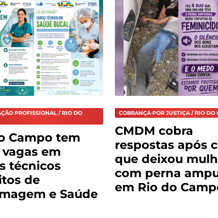
ÇÃO PROFISSIONAL / RIO DO
COBRANÇA POR JUSTIÇA / RIO DO
CMDM cobra
do Campo tem
respostas após 
 vagas em
que deixou mulh
s técnicos
com perna amp
itos de
em Rio do Camp
rmagem e Saúde