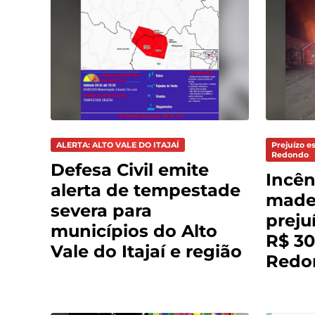
ALERTA: ALTO VALE DO ITAJAÍ
Prejuízo e
Redondo
Defesa Civil emite
Incên
alerta de tempestade
madei
severa para
preju
municípios do Alto
R$ 30
Vale do Itajaí e região
Redo