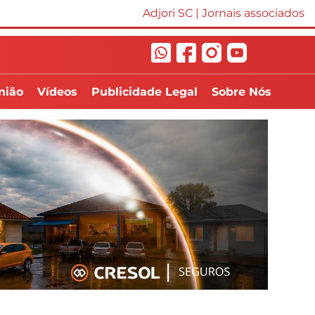
Adjori SC
|
Jornais associados
nião
Vídeos
Publicidade Legal
Sobre Nós