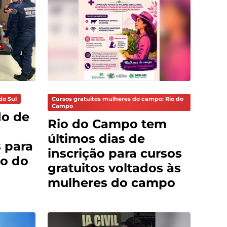
do Sul
Cursos gratuitos mulheres do campo: Rio do
Campo
do de
Rio do Campo tem
últimos dias de
 para
inscrição para cursos
o do
gratuitos voltados às
mulheres do campo