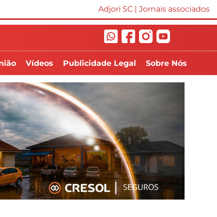
Adjori SC
|
Jornais associados
nião
Vídeos
Publicidade Legal
Sobre Nós