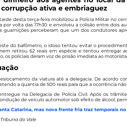
r corrupção ativa e embriaguez
arde desta terça-feira mobilizou a Polícia Militar no 
da por volta das 17h30 e envolveu a colisão entre dois
as guarnições perceberam que um dos condutores apres
 teste do bafômetro, o idoso tentou evitar o procedimen
omem retirou 62 reais em espécie e tentou entregar a
no, os policiais deram voz de prisão imediata ao motorist
tuação
eslocamento da viatura até a delegacia. De acordo com 
etendo a quantia de 500 reais para que a ocorrência não 
ntregue na Delegacia de Polícia Civil. Após os trâmites
condução de veículo automotor sob efeito de álcool, per
ta Catarina, mas nova frente fria traz temporais n
A Tribuna do Vale