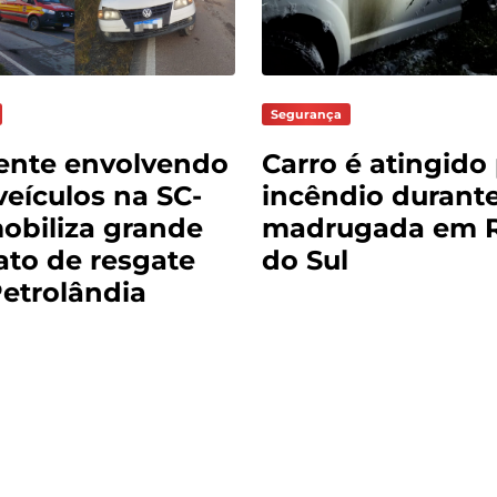
Segurança
ente envolvendo
Carro é atingido
veículos na SC-
incêndio durante
mobiliza grande
madrugada em R
ato de resgate
do Sul
etrolândia