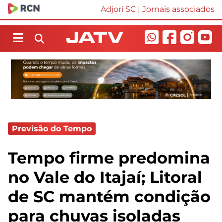
Adjori SC
|
Jornais associados
Previsão do Tempo
Tempo firme predomina
no Vale do Itajaí; Litoral
de SC mantém condição
para chuvas isoladas