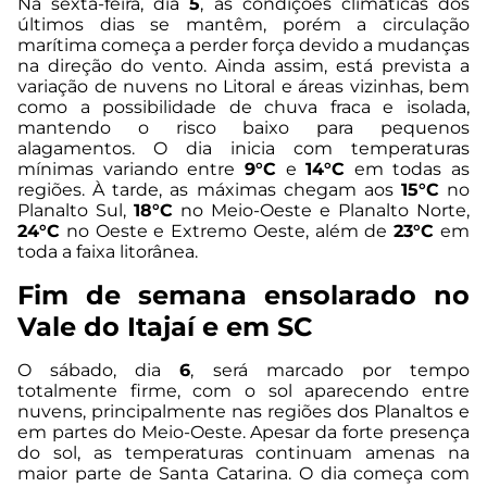
Na sexta-feira, dia
5
, as condições climáticas dos
últimos dias se mantêm, porém a circulação
marítima começa a perder força devido a mudanças
na direção do vento. Ainda assim, está prevista a
variação de nuvens no Litoral e áreas vizinhas, bem
como a possibilidade de chuva fraca e isolada,
mantendo o risco baixo para pequenos
alagamentos. O dia inicia com temperaturas
mínimas variando entre
9°C
e
14°C
em todas as
regiões. À tarde, as máximas chegam aos
15°C
no
Planalto Sul,
18°C
no Meio-Oeste e Planalto Norte,
24°C
no Oeste e Extremo Oeste, além de
23°C
em
toda a faixa litorânea.
Fim de semana ensolarado no
Vale do Itajaí e em SC
O sábado, dia
6
, será marcado por tempo
totalmente firme, com o sol aparecendo entre
nuvens, principalmente nas regiões dos Planaltos e
em partes do Meio-Oeste. Apesar da forte presença
do sol, as temperaturas continuam amenas na
maior parte de Santa Catarina. O dia começa com