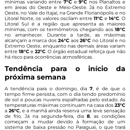
mínimas variando entre
7°C
e
9°C
nos Planaltos e
em áreas do Oeste e Meio-Oeste. Já no Extremo
Oeste, no Vale do Itajaí, na Grande Florianópolis e no
Litoral Norte, os valores oscilam entre
11°C
e
14°C
. O
Litoral Sul é a região que apresenta as maiores
mínimas, com os termômetros chegando aos
18°C
no amanhecer. Durante a tarde, as máximas
alcançam a marca dos
24°C
aos
26°C
no Litoral e no
Extremo Oeste, enquanto nas demais áreas variam
entre
18°C
e
22°C
. O órgão estadual reforça que não
há risco para ocorrências atmosféricas.
Tendência para o início da
próxima semana
A tendência para o domingo, dia
7
, é de que o
tempo firme persista, com o dia tendo predomínio
de sol e poucas nuvens espalhadas pelo estado. As
temperaturas máximas continuam na casa dos
23°C
a
26°C
, e a manhã ainda reserva uma leve sensação
de frio. Já na segunda-feira, dia
8
, as condições
começam a mudar devido à formação de um
sistema de baixa pressão no Paraguai, o que trará