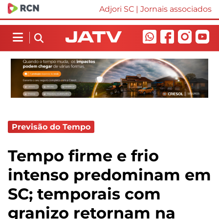
Adjori SC
|
Jornais associados
Previsão do Tempo
Tempo firme e frio
intenso predominam em
SC; temporais com
granizo retornam na