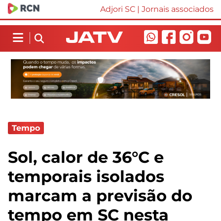
Adjori SC
|
Jornais associados
Tempo
Sol, calor de 36°C e
temporais isolados
marcam a previsão do
tempo em SC nesta