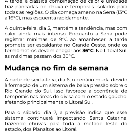
À tarde, a clássica combinação de calor e umidade
traz pancadas de chuva e temporais isolados para
todas as regiões. O dia começa ameno na Serra (13°C
a 16°C), mas esquenta rapidamente.
A quinta-feira, dia 5, mantém a tendência, mas com
calor ainda mais intenso. Enquanto a Serra pode
registrar mínimas de 9°C ao amanhecer, a tarde
promete ser escaldante no Grande Oeste, onde os
termômetros devem chegar aos
36°C
. No Litoral Sul,
as máximas passam dos 30°C.
Mudança no fim da semana
A partir de sexta-feira, dia 6, o cenário muda devido
à formação de um sistema de baixa pressão sobre o
Rio Grande do Sul. Isso favorece a ocorrência de
temporais nas áreas de divisa com o estado gaúcho,
afetando principalmente o Litoral Sul.
Para o sábado, dia 7, a previsão indica que esse
sistema continuará impactando Santa Catarina,
trazendo chuvas para toda a metade leste do
estado, dos Planaltos ao Litoral.