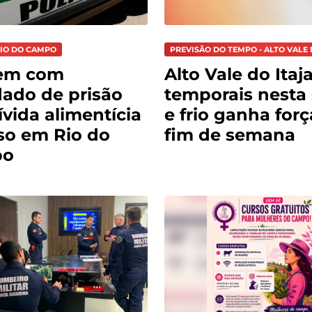
RIO DO CAMPO
PREVISÃO DO TEMPO - ALTO VALE 
em com
Alto Vale do Itaja
ado de prisão
temporais nesta 
ívida alimentícia
e frio ganha for
so em Rio do
fim de semana
po