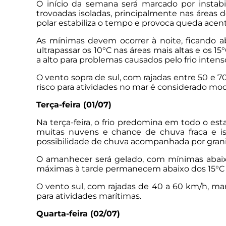
O início da semana será marcado por instab
trovoadas isoladas, principalmente nas áreas 
polar estabiliza o tempo e provoca queda acen
As mínimas devem ocorrer à noite, ficando a
ultrapassar os 10°C nas áreas mais altas e os 
a alto para problemas causados pelo frio inten
O vento sopra de sul, com rajadas entre 50 e 7
risco para atividades no mar é considerado mod
Terça-feira (01/07)
Na terça-feira, o frio predomina em todo o e
muitas nuvens e chance de chuva fraca e iso
possibilidade de chuva acompanhada por grani
O amanhecer será gelado, com mínimas abaixo
máximas à tarde permanecem abaixo dos 15°C em
O vento sul, com rajadas de 40 a 60 km/h, man
para atividades marítimas.
Quarta-feira (02/07)