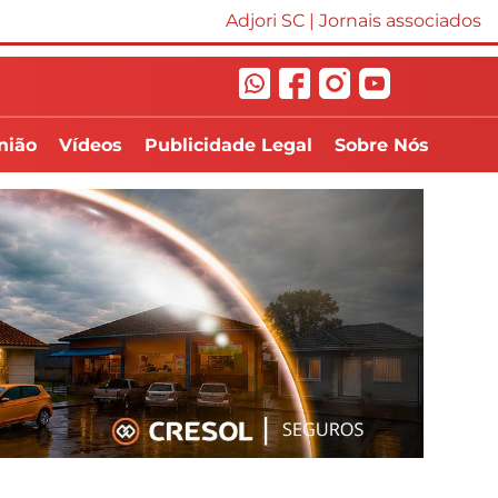
Adjori SC
|
Jornais associados
nião
Vídeos
Publicidade Legal
Sobre Nós