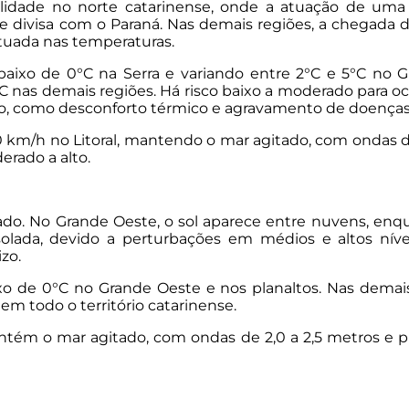
ilidade no norte catarinense, onde a atuação de uma
de divisa com o Paraná. Nas demais regiões, a chegada
tuada nas temperaturas.
baixo de 0°C na Serra e variando entre 2°C e 5°C no
15°C nas demais regiões. Há risco baixo a moderado para 
so, como desconforto térmico e agravamento de doenças c
0 km/h no Litoral, mantendo o mar agitado, com ondas de 
erado a alto.
stado. No Grande Oeste, o sol aparece entre nuvens, en
lada, devido a perturbações em médios e altos níveis
zo.
 de 0°C no Grande Oeste e nos planaltos. Nas demais 
 todo o território catarinense.
tém o mar agitado, com ondas de 2,0 a 2,5 metros e pi