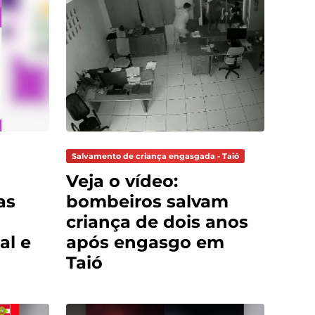
Salvamento de criança engasgada - Taió
Veja o vídeo:
as
bombeiros salvam
criança de dois anos
al e
após engasgo em
Taió