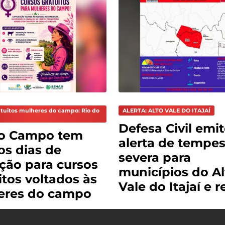
tuitos mulheres do campo: Rio do
ALERTA: ALTO VALE DO ITAJAÍ
Defesa Civil emi
do Campo tem
alerta de tempe
os dias de
severa para
ição para cursos
municípios do Al
itos voltados às
Vale do Itajaí e 
eres do campo