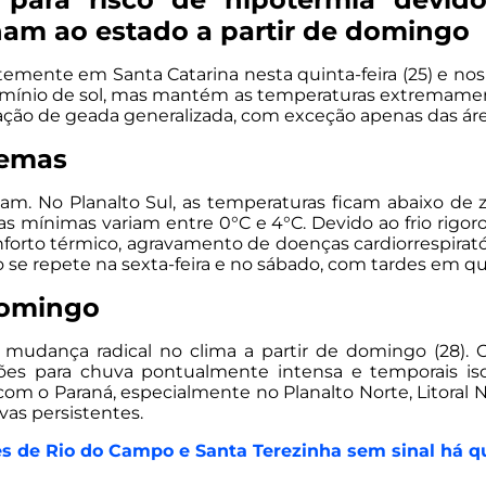
rnam ao estado a partir de domingo
rtemente em Santa Catarina nesta quinta-feira (25) e n
mínio de sol, mas mantém as temperaturas extremamente
mação de geada generalizada, com exceção apenas das áre
remas
 No Planalto Sul, as temperaturas ficam abaixo de ze
as mínimas variam entre 0°C e 4°C. Devido ao frio rigoro
forto térmico, agravamento de doenças cardiorrespira
do se repete na sexta-feira e no sábado, com tardes em 
domingo
mudança radical no clima a partir de domingo (28). O
ções para chuva pontualmente intensa e temporais iso
com o Paraná, especialmente no Planalto Norte, Litoral N
vas persistentes.
s de Rio do Campo e Santa Terezinha sem sinal há