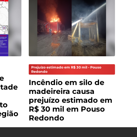
Prejuízo estimado em R$ 30 mil - Pouso
Redondo
te
Incêndio em silo de
stade
madeireira causa
prejuízo estimado em
to
R$ 30 mil em Pouso
região
Redondo