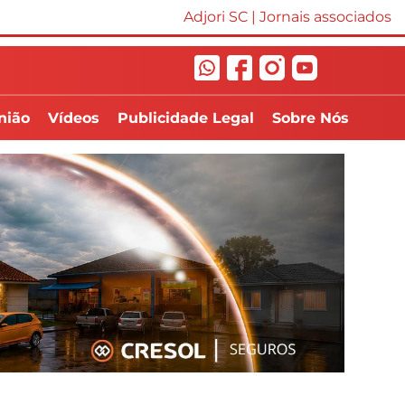
Adjori SC
|
Jornais associados
nião
Vídeos
Publicidade Legal
Sobre Nós