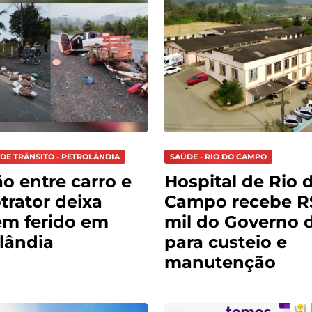
DE TRÂNSITO - PETROLÂNDIA
SAÚDE - RIO DO CAMPO
ão entre carro e
Hospital de Rio 
trator deixa
Campo recebe R
m ferido em
mil do Governo 
lândia
para custeio e
manutenção