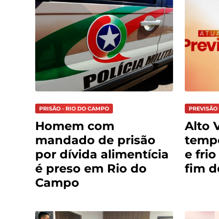
PRISÃO - RIO DO CAMPO
PREVISÃO 
Homem com
Alto V
mandado de prisão
tempo
por dívida alimentícia
e fri
é preso em Rio do
fim 
Campo