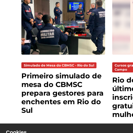
Simulado de Mesa do CBMSC - Rio do Sul
Cursos gra
Campo
Primeiro simulado de
Rio 
mesa do CBMSC
últim
prepara gestores para
inscr
enchentes em Rio do
gratu
Sul
mulh
Cookies.