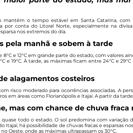
eco mantém o tempo estável em Santa Catarina, com
ica por conta do Litoral Norte, especialmente na div
esparsa nos extremos do dia.
 pela manhã e sobem à tarde
8°C e 12°C em grande parte do estado, com valores aind
°C e 19°C. À tarde, as máximas ficam entre 24°C e 29°C no
 de alagamentos costeiros
m risco moderado para ocorrências associadas. A per
 em áreas como Florianópolis e Itajaí. A partir da tarde
me, mas com chance de chuva fraca n
m quase todo o estado. O sol predomina com variação d
do Itajaí, há possibilidade de chuvas fracas e esparsas n
e no Oeste, onde as máximas ultrapassam os 30°C.