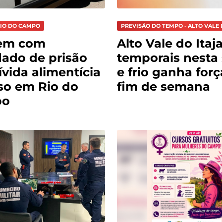
RIO DO CAMPO
PREVISÃO DO TEMPO - ALTO VALE 
em com
Alto Vale do Itaja
ado de prisão
temporais nesta 
ívida alimentícia
e frio ganha for
so em Rio do
fim de semana
po