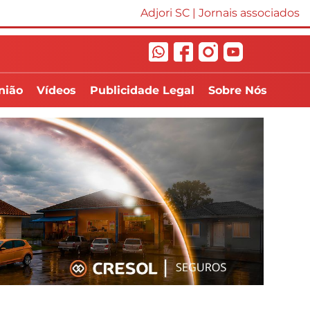
Adjori SC
|
Jornais associados
nião
Vídeos
Publicidade Legal
Sobre Nós