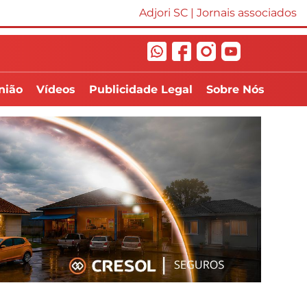
Adjori SC
|
Jornais associados
nião
Vídeos
Publicidade Legal
Sobre Nós