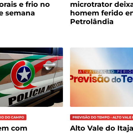
rais e frio no
microtrator deix
de semana
homem ferido e
Petrolândia
RIO DO CAMPO
PREVISÃO DO TEMPO - ALTO VALE 
em com
Alto Vale do Itaja