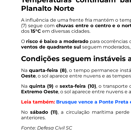
Planalto Norte
A influência de uma frente fria mantém o tem
(7) segue com
chuvas entre o centro e o nor
dos
15°C
em diversas cidades.
O
risco é baixo a moderado
para ocorrências
ventos de quadrante sul
seguem moderados,
Condições seguem instáveis 
Na
quarta-feira (8)
, o tempo permanece instá
Oeste
, o sol aparece entre nuvens e as temper
Na
quinta (9)
e
sexta-feira (10)
, o transporte
Extremo Oeste
, o sol aparece entre nuvens e
Leia também:
Brusque vence a Ponte Preta 
No
sábado (11)
, a circulação marítima perd
anteriores.
Fonte: Defesa Civil SC