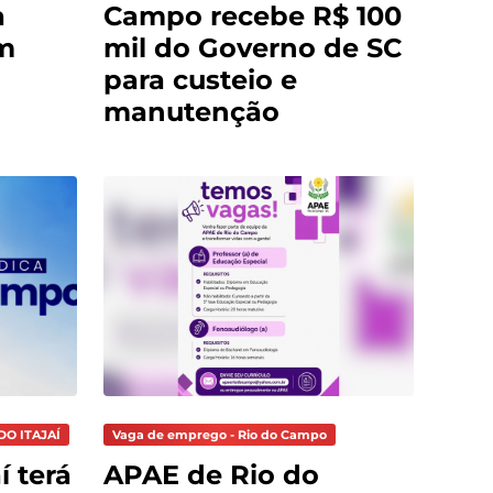
a
Campo recebe R$ 100
m
mil do Governo de SC
para custeio e
manutenção
DO ITAJAÍ
Vaga de emprego - Rio do Campo
í terá
APAE de Rio do