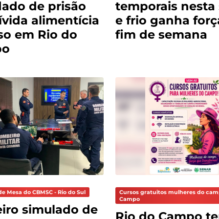
ado de prisão
temporais nesta 
ívida alimentícia
e frio ganha for
so em Rio do
fim de semana
po
de Mesa do CBMSC - Rio do Sul
Cursos gratuitos mulheres do cam
Campo
iro simulado de
Rio do Campo t