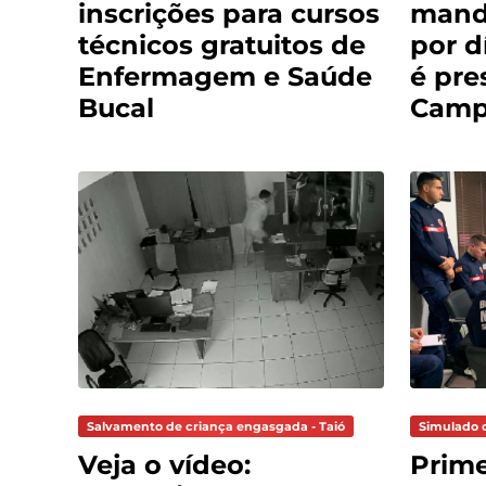
inscrições para cursos
mand
técnicos gratuitos de
por d
Enfermagem e Saúde
é pre
Bucal
Cam
Salvamento de criança engasgada - Taió
Simulado 
Veja o vídeo:
Prime