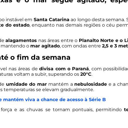
po instável em
Santa Catarina
ao longo desta semana.
te do estado
, enquanto nas demais regiões o céu per
 de
alagamentos
nas áreas entre o
Planalto Norte e o L
 mantendo o
mar agitado
, com ondas entre
2,5 e 3 me
até o fim da semana
vel nas áreas de
divisa com o Paraná
, com possibili
aturas voltam a subir, superando os
20°C
.
 de
umidade do mar
mantém a
nebulosidade
e a cha
 as temperaturas se elevam gradualmente.
e mantém viva a chance de acesso à Série B
e força e as chuvas se tornam pontuais, permitindo
t