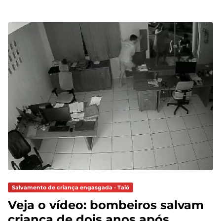
Salvamento de criança engasgada - Taió
Veja o vídeo: bombeiros salvam
criança de dois anos após