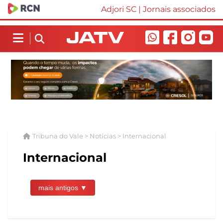
Adjori SC
|
Jornais associados
Tribuna do Vale > Notícias > Internacional
Internacional
mais antigos ▼