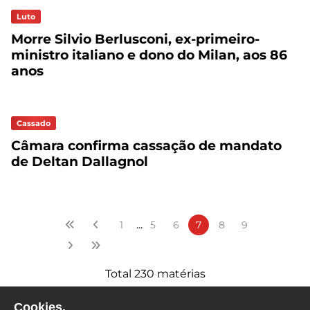
Luto
Morre Silvio Berlusconi, ex-primeiro-
ministro italiano e dono do Milan, aos 86
anos
Cassado
Câmara confirma cassação de mandato
de Deltan Dallagnol
...
1
5
6
7
8
9
Total 230 matérias
Cookies.