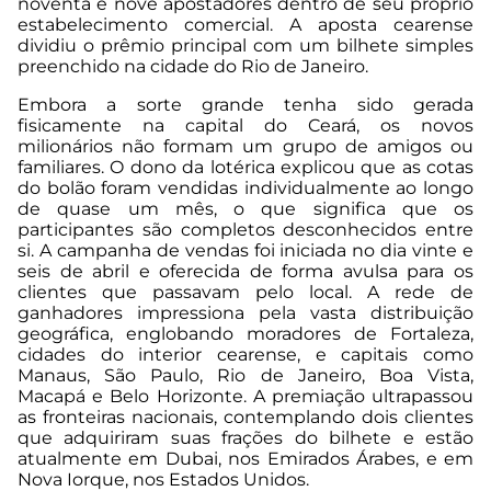
noventa e nove apostadores dentro de seu próprio
estabelecimento comercial. A aposta cearense
dividiu o prêmio principal com um bilhete simples
preenchido na cidade do Rio de Janeiro.
Embora a sorte grande tenha sido gerada
fisicamente na capital do Ceará, os novos
milionários não formam um grupo de amigos ou
familiares. O dono da lotérica explicou que as cotas
do bolão foram vendidas individualmente ao longo
de quase um mês, o que significa que os
participantes são completos desconhecidos entre
si. A campanha de vendas foi iniciada no dia vinte e
seis de abril e oferecida de forma avulsa para os
clientes que passavam pelo local. A rede de
ganhadores impressiona pela vasta distribuição
geográfica, englobando moradores de Fortaleza,
cidades do interior cearense, e capitais como
Manaus, São Paulo, Rio de Janeiro, Boa Vista,
Macapá e Belo Horizonte. A premiação ultrapassou
as fronteiras nacionais, contemplando dois clientes
que adquiriram suas frações do bilhete e estão
atualmente em Dubai, nos Emirados Árabes, e em
Nova Iorque, nos Estados Unidos.