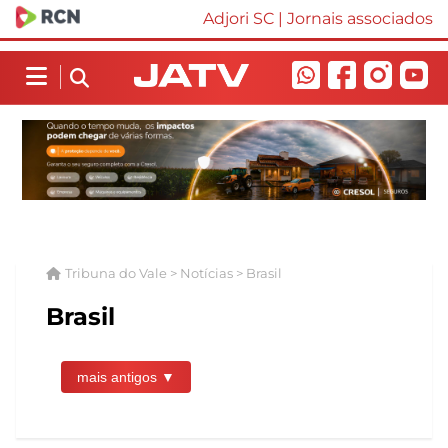
Adjori SC
|
Jornais associados
Tribuna do Vale > Notícias > Brasil
Brasil
mais antigos ▼