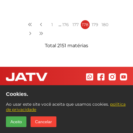
...
1
176
177
178
179
180
Total 2151 matérias
Cookies.
© 2025 Suita Sistemas. Todos os direitos reservados
Ao usar este site você aceita que usamos cookies.
política
de privacidade
Aceito
Cancelar