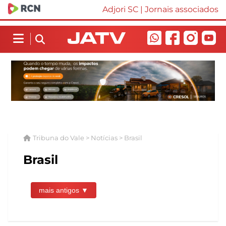
Adjori SC
|
Jornais associados
Tribuna do Vale > Notícias > Brasil
Brasil
mais antigos ▼